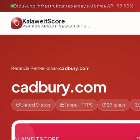
Didukung infrastruktur tepercaya
·
Uptime API: 99.95%
KalaweitScore
PERIKSA APAKAH SEBUAH SITUS AMAN, TEPERCAYA, DAN TERVERIFIKASI DALAM HITUNGAN DETIK.
Beranda
›
Pemeriksaan
›
cadbury.com
cadbury.com
United States
Tanpa HTTPS
29 tahun