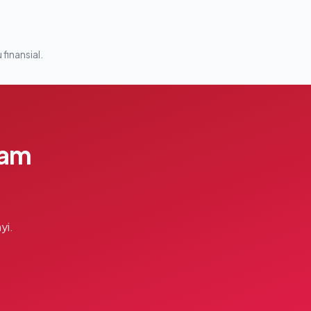
 finansial.
lam
yi.