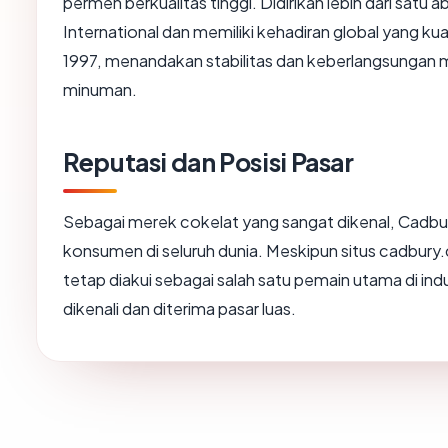
permen berkualitas tinggi. Didirikan lebih dari satu 
International dan memiliki kehadiran global yang ku
1997, menandakan stabilitas dan keberlangsungan
minuman.
Reputasi dan Posisi Pasar
Sebagai merek cokelat yang sangat dikenal, Cadbur
konsumen di seluruh dunia. Meskipun situs cadbur
tetap diakui sebagai salah satu pemain utama di in
dikenali dan diterima pasar luas.