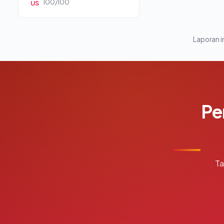
100/100
US
Laporan in
Pe
Ta