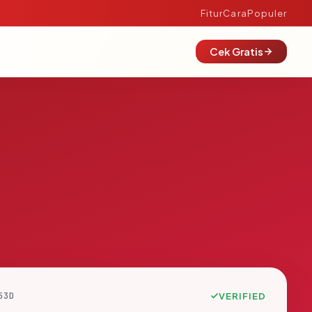
Fitur
Cara
Populer
Cek Gratis
53D
VERIFIED