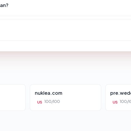
nan?
nuklea.com
pre.wed
100/100
100/1
US
US