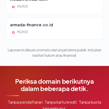
95/100
ID
armada-finance.co.id
95/100
ID
Laporan ini dibuat otomatis dari sinyal teknis publik. Ini bukan
nasihat hukum atau finansial.
Periksa domain berikutnya
dalam beberapa detik.
Tanpa pendaftaran. Tanpa kartu kredit. Tanpa kuota
tersembunyi.