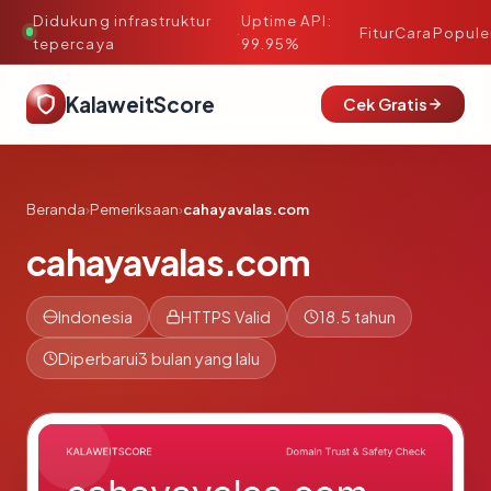
Didukung infrastruktur
Uptime API:
·
Fitur
Cara
Popule
tepercaya
99.95%
KalaweitScore
Cek Gratis
Beranda
›
Pemeriksaan
›
cahayavalas.com
cahayavalas.com
Indonesia
HTTPS Valid
18.5 tahun
Diperbarui
3 bulan yang lalu