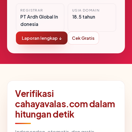
REGISTRAR
USIA DOMAIN
PT Ardh Global In
18.5 tahun
donesia
Laporan lengkap ↓
Cek Gratis
Verifikasi
cahayavalas.com dalam
hitungan detik
Independen, otomatis, dan gratis —