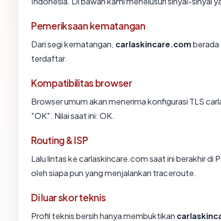
Indonesia. Di bawah kami menelusuri sinyal-sinyal ya
Pemeriksaan kematangan
Dari segi kematangan,
carlaskincare.com
berada 
terdaftar.
Kompatibilitas browser
Browser umum akan menerima konfigurasi TLS carl
"OK". Nilai saat ini: OK.
Routing & ISP
Lalu lintas ke carlaskincare.com saat ini berakhir di 
oleh siapa pun yang menjalankan traceroute.
Di luar skor teknis
Profil teknis bersih hanya membuktikan
carlaskin