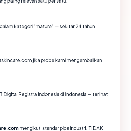
ng paling relevan satu per satu.
dalam kategori "mature" — sekitar 24 tahun
askincare.com jika probe kami mengembalikan
PT Digital Registra Indonesia di Indonesia — terlihat
care.com
mengikuti standar pipa industri. TIDAK