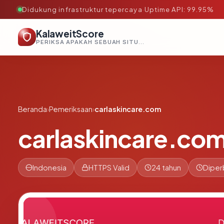
Didukung infrastruktur tepercaya
·
Uptime API: 99.95%
KalaweitScore
PERIKSA APAKAH SEBUAH SITUS AMAN, TEPERCAYA, DAN TERVERIFIKASI DALAM HITUNGAN DETIK.
Beranda
›
Pemeriksaan
›
carlaskincare.com
carlaskincare.co
Indonesia
HTTPS Valid
24 tahun
Diper