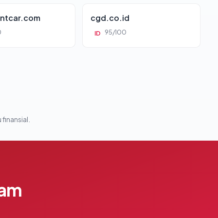
ntcar.com
cgd.co.id
0
95/100
ID
 finansial.
lam