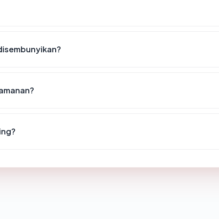
 disembunyikan?
keamanan?
ing?