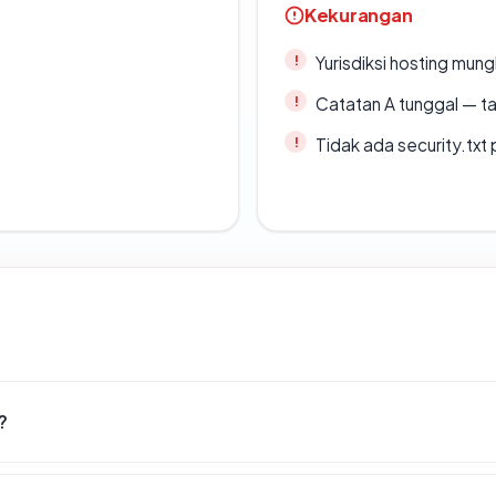
Kekurangan
Yurisdiksi hosting mun
Catatan A tunggal — ta
Tidak ada security.txt 
?