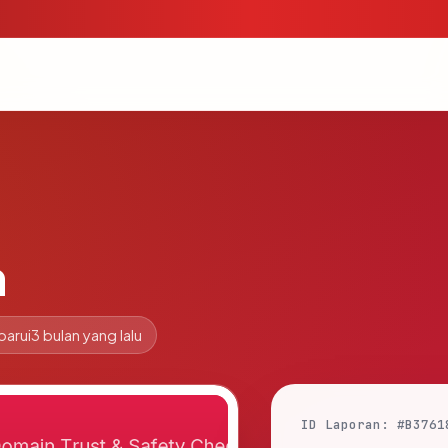
m
barui
3 bulan yang lalu
ID Laporan: #B3761