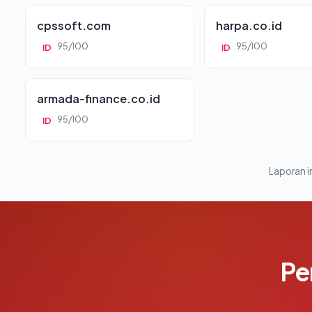
cpssoft.com
harpa.co.id
95/100
95/100
ID
ID
armada-finance.co.id
95/100
ID
Laporan in
Pe