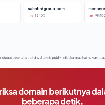
sahabatgroup.com
medanre
95/100
95/10
ID
ID
i dibuat otomatis dari sinyal teknis publik. Ini bukan nasihat hukum atau
riksa domain berikutnya da
beberapa detik.