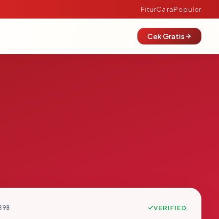
Fitur
Cara
Populer
Cek Gratis
89B
VERIFIED