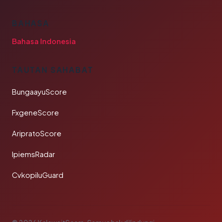
BAHASA
Bahasa Indonesia
TAUTAN SAHABAT
BungaayuScore
FxgeneScore
AripratoScore
IpiemsRadar
CvkopiluGuard