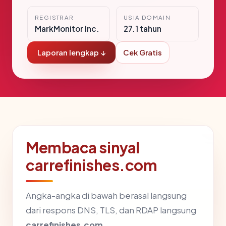
REGISTRAR
USIA DOMAIN
MarkMonitor Inc.
27.1 tahun
Laporan lengkap ↓
Cek Gratis
Membaca sinyal
carrefinishes.com
Angka-angka di bawah berasal langsung
dari respons DNS, TLS, dan RDAP langsung
carrefinishes.com
.