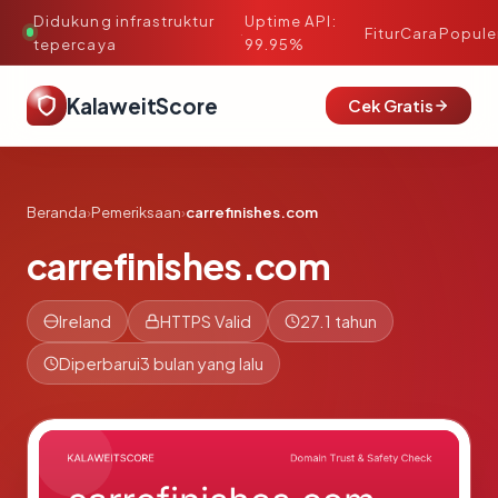
Didukung infrastruktur
Uptime API:
·
Fitur
Cara
Popule
tepercaya
99.95%
KalaweitScore
Cek Gratis
Beranda
›
Pemeriksaan
›
carrefinishes.com
carrefinishes.com
Ireland
HTTPS Valid
27.1 tahun
Diperbarui
3 bulan yang lalu