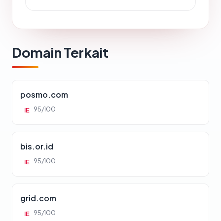
Domain Terkait
posmo.com
95/100
IE
bis.or.id
95/100
IE
grid.com
95/100
IE