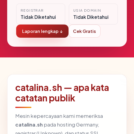
REGISTRAR
USIA DOMAIN
Tidak Diketahui
Tidak Diketahui
Laporan lengkap ↓
Cek Gratis
catalina.sh — apa kata
catatan publik
Mesin kepercayaan kami memeriksa
catalina.sh
pada hosting Germany,
registrar (Unknown), dan status SSL.