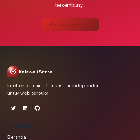
tersembunyi.
Mulai cek gratis →
KalaweitScore
Intelijen domain otomatis dan independen
untuk web terbuka.
PRODUK
Beranda