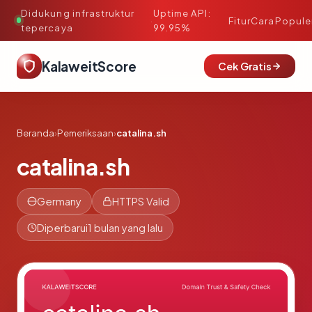
Didukung infrastruktur
Uptime API:
·
Fitur
Cara
Popule
tepercaya
99.95%
KalaweitScore
Cek Gratis
Beranda
›
Pemeriksaan
›
catalina.sh
catalina.sh
Germany
HTTPS Valid
Diperbarui
1 bulan yang lalu