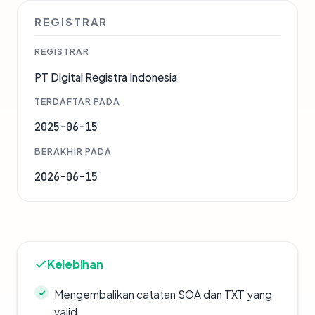
REGISTRAR
REGISTRAR
PT Digital Registra Indonesia
TERDAFTAR PADA
2025-06-15
BERAKHIR PADA
2026-06-15
Kelebihan
Mengembalikan catatan SOA dan TXT yang
valid