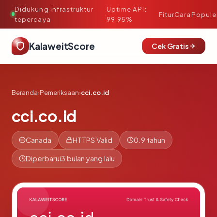
Didukung infrastruktur
Uptime API:
·
Fitur
Cara
Popule
tepercaya
99.95%
KalaweitScore
Cek Gratis
Beranda
›
Pemeriksaan
›
cci.co.id
cci.co.id
Canada
HTTPS Valid
0.9 tahun
Diperbarui
3 bulan yang lalu