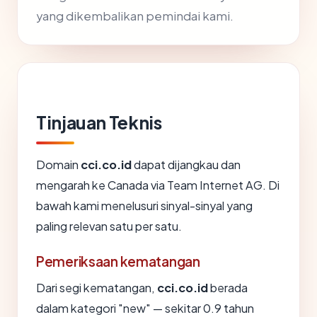
yang dikembalikan pemindai kami.
Tinjauan Teknis
Domain
cci.co.id
dapat dijangkau dan
mengarah ke Canada via Team Internet AG. Di
bawah kami menelusuri sinyal-sinyal yang
paling relevan satu per satu.
Pemeriksaan kematangan
Dari segi kematangan,
cci.co.id
berada
dalam kategori "new" — sekitar 0.9 tahun