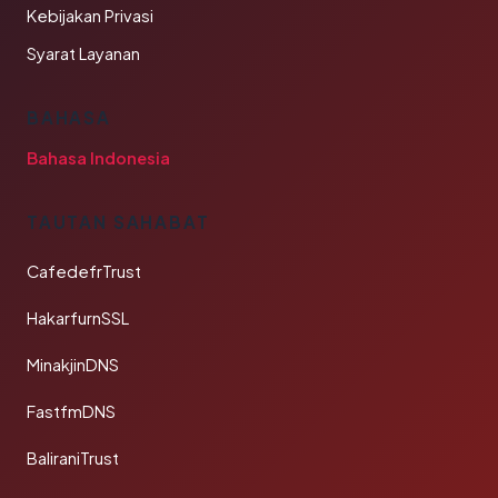
Kebijakan Privasi
Syarat Layanan
BAHASA
Bahasa Indonesia
TAUTAN SAHABAT
CafedefrTrust
HakarfurnSSL
MinakjinDNS
FastfmDNS
BaliraniTrust