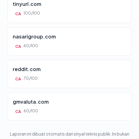
tinyurl.com
100/100
CA
nasarigroup.com
60/100
CA
reddit.com
70/100
CA
gmvaluta.com
60/100
CA
Laporan ini dibuat otomatis dari sinyal teknis publik. Ini bukan