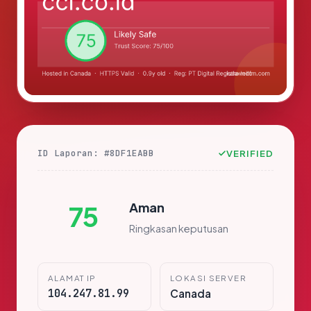
ID Laporan: #8DF1EABB
VERIFIED
Aman
75
Ringkasan keputusan
ALAMAT IP
LOKASI SERVER
104.247.81.99
Canada