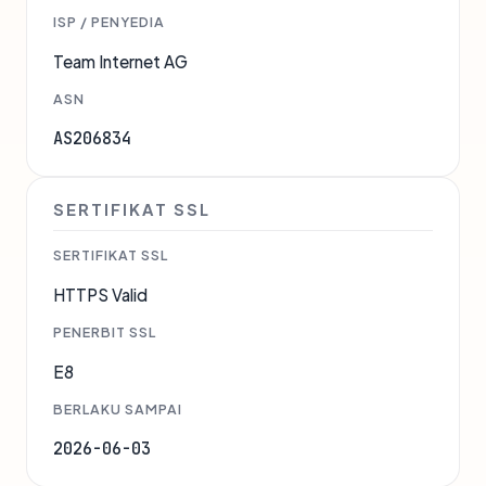
ISP / PENYEDIA
Team Internet AG
ASN
AS206834
SERTIFIKAT SSL
SERTIFIKAT SSL
HTTPS Valid
PENERBIT SSL
E8
BERLAKU SAMPAI
2026-06-03