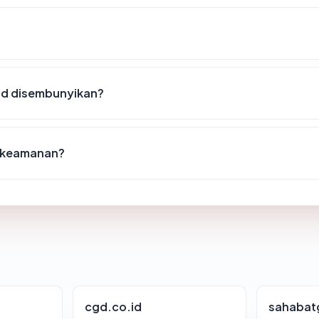
id disembunyikan?
t keamanan?
cgd.co.id
sahabat