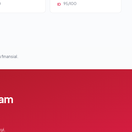
0
95/100
ID
 finansial.
lam
yi.