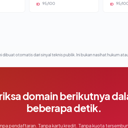
95/100
95/10
ID
ID
i dibuat otomatis dari sinyal teknis publik. Ini bukan nasihat hukum atau
riksa domain berikutnya da
beberapa detik.
npa pendaftaran. Tanpa kartu kredit. Tanpa kuota tersembun