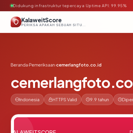
Didukung infrastruktur tepercaya
·
Uptime API: 99.95%
KalaweitScore
PERIKSA APAKAH SEBUAH SITUS AMAN, TEPERCAYA, DAN TERVERIFIKASI DALAM HITUNGAN DETIK.
Beranda
›
Pemeriksaan
›
cemerlangfoto.co.id
cemerlangfoto.co
Indonesia
HTTPS Valid
9.9 tahun
Diper