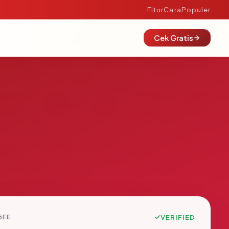
Fitur
Cara
Populer
Cek Gratis
5FE
VERIFIED