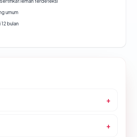
ertifikat lemah terdeteksi
rang umum
 12 bulan