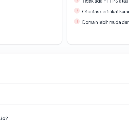
Tidak ada HTTPS atau s
Otoritas sertifikat ku
Domain lebih muda dari
.id?