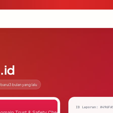
.id
barui
3 bulan yang lalu
ID Laporan: #496FA