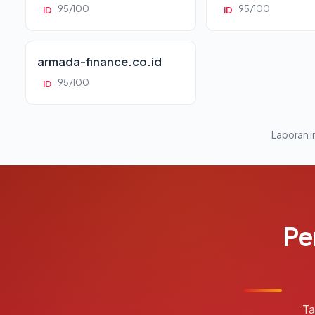
95/100
95/100
ID
ID
armada-finance.co.id
95/100
ID
Laporan in
Pe
Ta