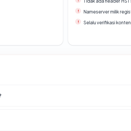
Tidak ada header HST
Nameserver milik regi
Selalu verifikasi kont
?