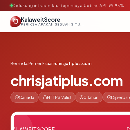
Didukung infrastruktur tepercaya
·
Uptime API: 99.95%
KalaweitScore
PERIKSA APAKAH SEBUAH SITUS AMAN, TEPERCAYA, DAN TERVERIFIKASI DALAM HITUNGAN DETIK.
Beranda
›
Pemeriksaan
›
chrisjatiplus.com
chrisjatiplus.com
Canada
HTTPS Valid
0 tahun
Diperbar