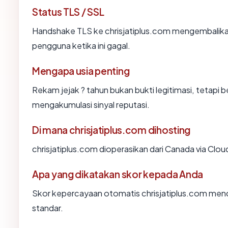
Status TLS / SSL
Handshake TLS ke chrisjatiplus.com mengembalik
pengguna ketika ini gagal.
Mengapa usia penting
Rekam jejak ? tahun bukan bukti legitimasi, tetapi b
mengakumulasi sinyal reputasi.
Di mana chrisjatiplus.com dihosting
chrisjatiplus.com dioperasikan dari Canada via Cloud
Apa yang dikatakan skor kepada Anda
Skor kepercayaan otomatis chrisjatiplus.com mence
standar.