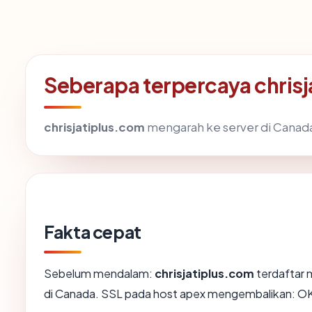
Seberapa terpercaya chris
chrisjatiplus.com
mengarah ke server di Canada.
Fakta cepat
Sebelum mendalam:
chrisjatiplus.com
terdaftar m
di Canada. SSL pada host apex mengembalikan: O