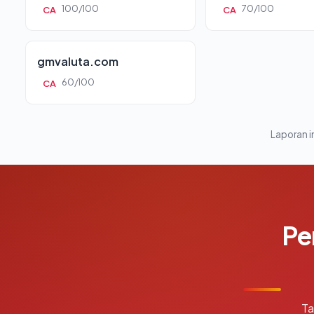
100/100
70/100
CA
CA
gmvaluta.com
60/100
CA
Laporan in
Pe
Ta