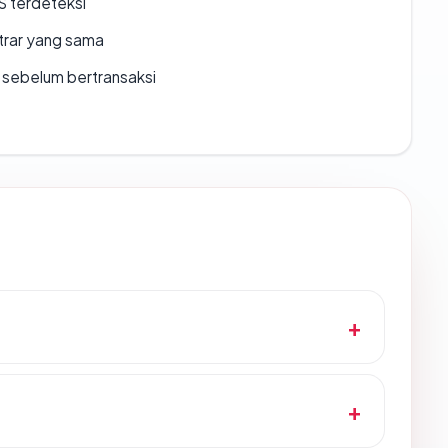
S terdeteksi
strar yang sama
en sebelum bertransaksi