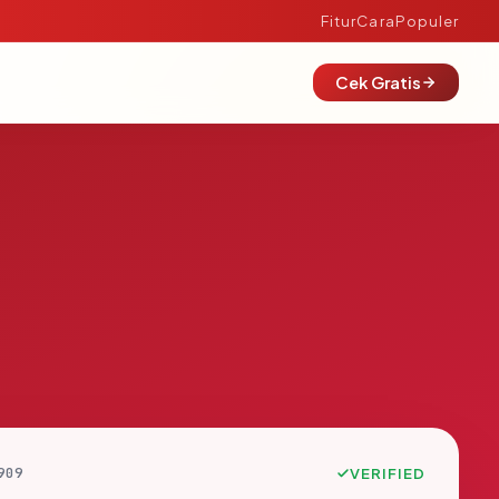
Fitur
Cara
Populer
Cek Gratis
909
VERIFIED