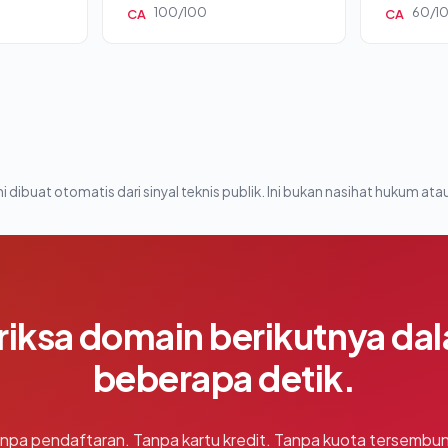
100/100
60/1
CA
CA
i dibuat otomatis dari sinyal teknis publik. Ini bukan nasihat hukum atau
riksa domain berikutnya da
beberapa detik.
npa pendaftaran. Tanpa kartu kredit. Tanpa kuota tersembun