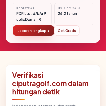
REGISTRAR
USIA DOMAIN
PDR Ltd. d/b/a P
26.2 tahun
ublicDomainR
Laporan lengkap ↓
Cek Gratis
Verifikasi
ciputragolf.com dalam
hitungan detik
Independen, otomatis, dan gratis —