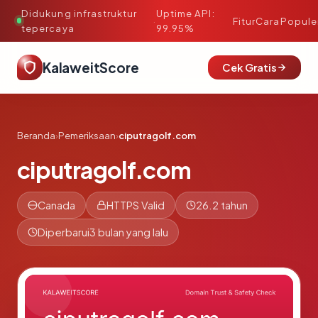
Didukung infrastruktur
Uptime API:
·
Fitur
Cara
Popule
tepercaya
99.95%
KalaweitScore
Cek Gratis
Beranda
›
Pemeriksaan
›
ciputragolf.com
ciputragolf.com
Canada
HTTPS Valid
26.2 tahun
Diperbarui
3 bulan yang lalu