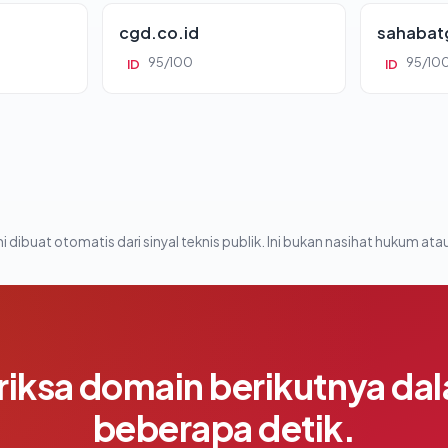
cgd.co.id
sahabat
95/100
95/10
ID
ID
i dibuat otomatis dari sinyal teknis publik. Ini bukan nasihat hukum atau
riksa domain berikutnya da
beberapa detik.