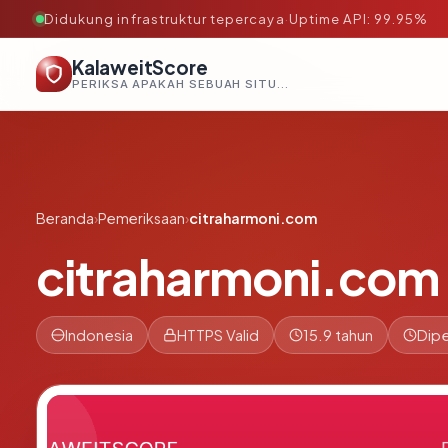
Didukung infrastruktur tepercaya
·
Uptime API: 99.95%
KalaweitScore
PERIKSA APAKAH SEBUAH SITUS AMAN, TEPERCAYA, DAN TERVERIFIKASI DALAM HITUNGAN DETIK.
Beranda
›
Pemeriksaan
›
citraharmoni.com
citraharmoni.com
Indonesia
HTTPS Valid
15.9 tahun
Dipe