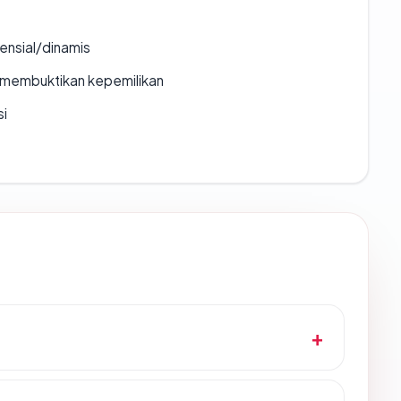
densial/dinamis
ak membuktikan kepemilikan
si