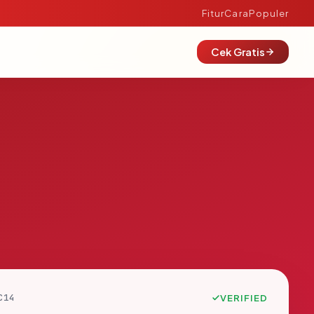
Fitur
Cara
Populer
Cek Gratis
C14
VERIFIED