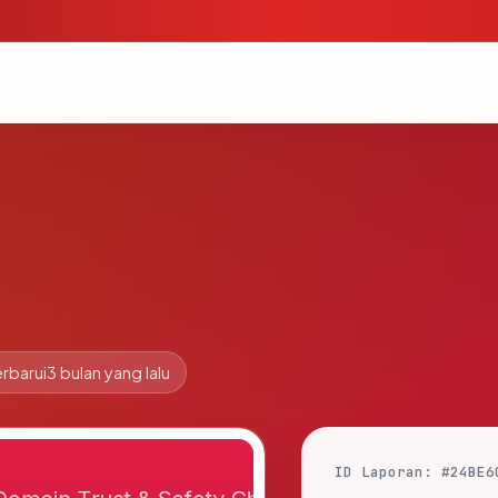
rbarui
3 bulan yang lalu
ID Laporan: #24BE6