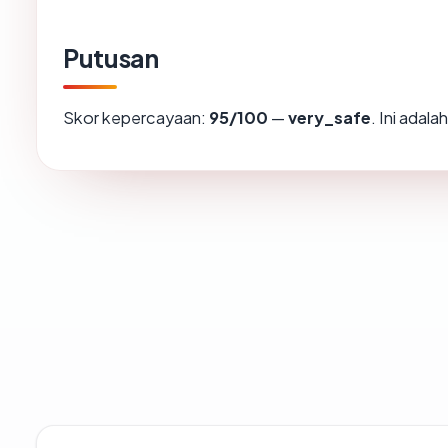
Putusan
Skor kepercayaan:
95/100
—
very_safe
. Ini adal