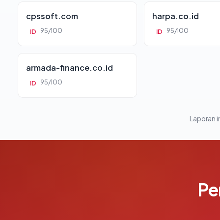
cpssoft.com
harpa.co.id
95/100
95/100
ID
ID
armada-finance.co.id
95/100
ID
Laporan in
Pe