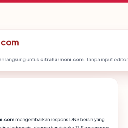
i.com
dan langsung untuk
citraharmoni.com
. Tanpa input editor
ni.com
mengembalikan respons DNS bersih yang
osting Indonesia, dengan handshake TLS merespons