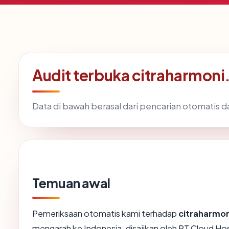
Audit terbuka citraharmon
Data di bawah berasal dari pencarian otomatis 
Temuan awal
Pemeriksaan otomatis kami terhadap
citraharmo
mengarah ke Indonesia, disajikan oleh PT Cloud H