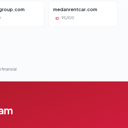
group.com
medanrentcar.com
0
95/100
ID
 finansial.
lam