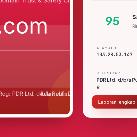
S
95
R
ALAMAT IP
103.28.53.147
REGISTRAR
PDR Ltd. d/b/a P
R
Laporan lengkap