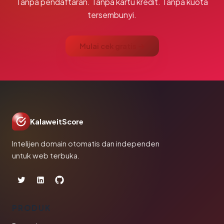
Tanpa pendaftaran. Tanpa kartu kredit. Tanpa kuota
tersembunyi.
Mulai cek gratis →
KalaweitScore
Intelijen domain otomatis dan independen
untuk web terbuka.
PRODUK