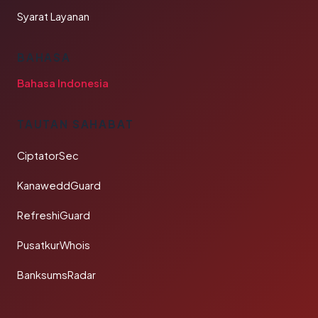
Syarat Layanan
BAHASA
Bahasa Indonesia
TAUTAN SAHABAT
CiptatorSec
KanaweddGuard
RefreshiGuard
PusatkurWhois
BanksumsRadar