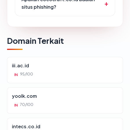
situs phishing?
Domain Terkait
iii.ac.id
95/100
IN
yoolk.com
70/100
IN
intecs.co.id