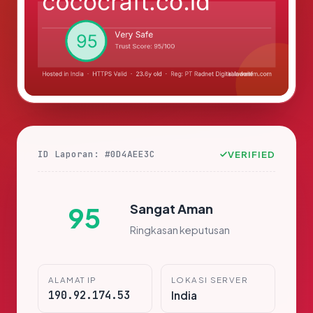
ID Laporan: #0D4AEE3C
VERIFIED
Sangat Aman
95
Ringkasan keputusan
ALAMAT IP
LOKASI SERVER
190.92.174.53
India