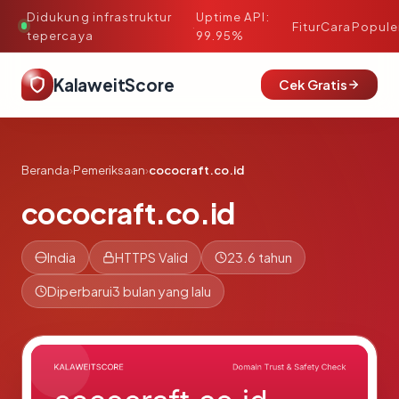
Didukung infrastruktur
Uptime API:
·
Fitur
Cara
Popule
tepercaya
99.95%
KalaweitScore
Cek Gratis
Beranda
›
Pemeriksaan
›
cococraft.co.id
cococraft.co.id
India
HTTPS Valid
23.6 tahun
Diperbarui
3 bulan yang lalu