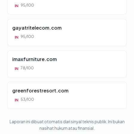
95/100
IN
gayatritelecom.com
95/100
IN
imaxfurniture.com
78/100
IN
greenforestresort.com
53/100
IN
Laporan ini dibuat otomatis dari sinyal teknis publik. Ini bukan
nasihat hukum atau finansial.