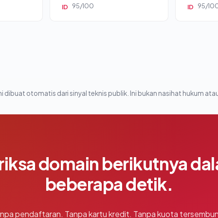
95/100
95/10
ID
ID
i dibuat otomatis dari sinyal teknis publik. Ini bukan nasihat hukum atau
riksa domain berikutnya da
beberapa detik.
npa pendaftaran. Tanpa kartu kredit. Tanpa kuota tersembun