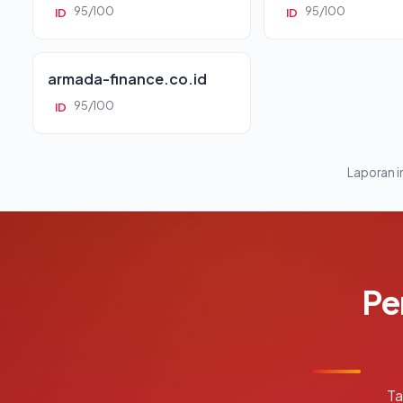
95/100
95/100
ID
ID
armada-finance.co.id
95/100
ID
Laporan in
Pe
Ta