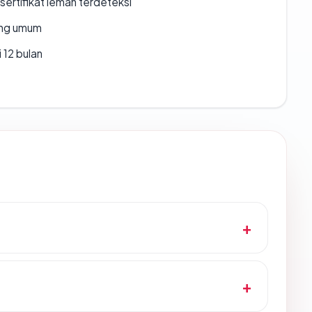
ertifikat lemah terdeteksi
rang umum
 12 bulan