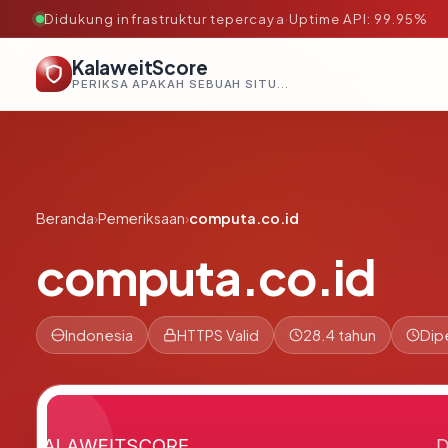
Didukung infrastruktur tepercaya
·
Uptime API: 99.95%
KalaweitScore
PERIKSA APAKAH SEBUAH SITUS AMAN, TEPERCAYA, DAN TERVERIFIKASI DALAM HITUNGAN DETIK.
Beranda
›
Pemeriksaan
›
computa.co.id
computa.co.id
Indonesia
HTTPS Valid
28.4 tahun
Dip