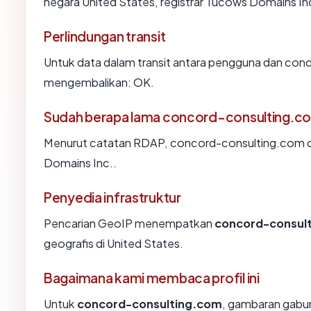
negara United States, registrar Tucows Domains Inc.
Perlindungan transit
Untuk data dalam transit antara pengguna dan con
mengembalikan: OK.
Sudah berapa lama concord-consulting.c
Menurut catatan RDAP, concord-consulting.com did
Domains Inc..
Penyedia infrastruktur
Pencarian GeoIP menempatkan
concord-consul
geografis di United States.
Bagaimana kami membaca profil ini
Untuk
concord-consulting.com
, gambaran gabun