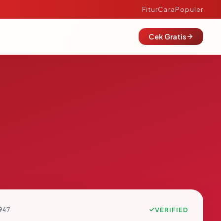
Fitur
Cara
Populer
Cek Gratis
947
VERIFIED