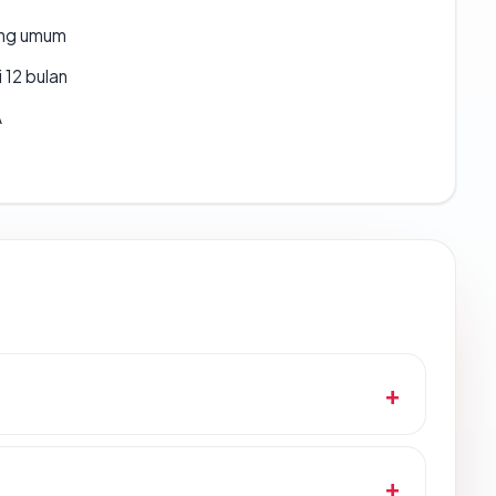
rang umum
 12 bulan
A