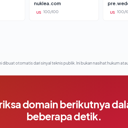
nuklea.com
pre.wed
100/100
100/1
US
US
i dibuat otomatis dari sinyal teknis publik. Ini bukan nasihat hukum atau
riksa domain berikutnya da
beberapa detik.