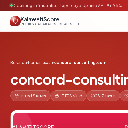
Didukung infrastruktur tepercaya
·
Uptime API: 99.95%
KalaweitScore
PERIKSA APAKAH SEBUAH SITUS AMAN, TEPERCAYA, DAN TERVERIFIKASI DALAM HITUNGAN DETIK.
Beranda
›
Pemeriksaan
›
concord-consulting.com
concord-consult
United States
HTTPS Valid
23.7 tahun