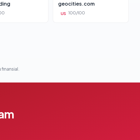
ding
geocities.com
00
100/100
US
 finansial.
lam