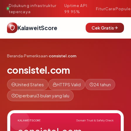
Didukung infrastruktur
Uptime API:
·
Fitur
Cara
Popule
tepercaya
99.95%
KalaweitScore
Cek Gratis
Beranda
›
Pemeriksaan
›
consistel.com
consistel.com
United States
HTTPS Valid
24 tahun
Diperbarui
3 bulan yang lalu