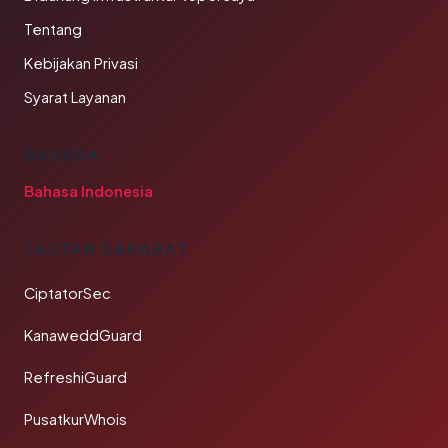
Tentang
Kebijakan Privasi
Syarat Layanan
BAHASA
Bahasa Indonesia
TAUTAN SAHABAT
CiptatorSec
KanaweddGuard
RefreshiGuard
PusatkurWhois