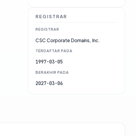
REGISTRAR
REGISTRAR
CSC Corporate Domains, Inc.
TERDAFTAR PADA
1997-03-05
BERAKHIR PADA
2027-03-06