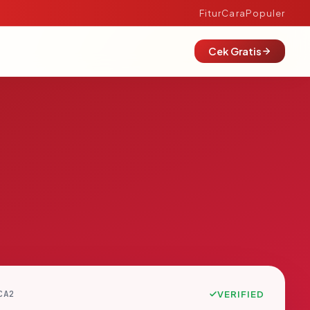
Fitur
Cara
Populer
Cek Gratis
CA2
VERIFIED