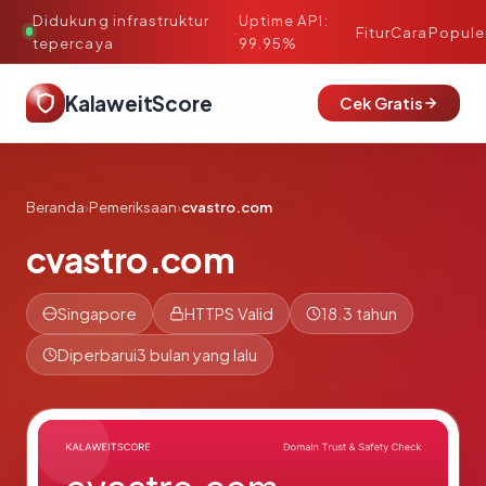
Didukung infrastruktur
Uptime API:
·
Fitur
Cara
Popule
tepercaya
99.95%
KalaweitScore
Cek Gratis
Beranda
›
Pemeriksaan
›
cvastro.com
cvastro.com
Singapore
HTTPS Valid
18.3 tahun
Diperbarui
3 bulan yang lalu