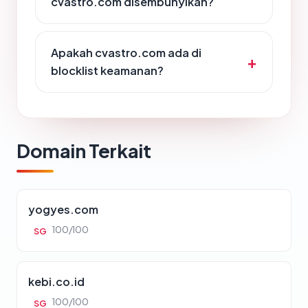
cvastro.com disembunyikan?
Apakah cvastro.com ada di
blocklist keamanan?
Domain Terkait
yogyes.com
100/100
SG
kebi.co.id
100/100
SG