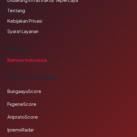
Didukung infrastruktur tepercaya
Tentang
Kebijakan Privasi
Syarat Layanan
BAHASA
Bahasa Indonesia
TAUTAN SAHABAT
BungaayuScore
FxgeneScore
AripratoScore
IpiemsRadar