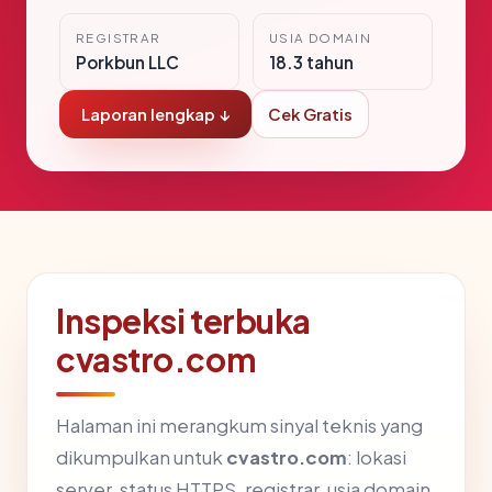
REGISTRAR
USIA DOMAIN
Porkbun LLC
18.3 tahun
Laporan lengkap ↓
Cek Gratis
Inspeksi terbuka
cvastro.com
Halaman ini merangkum sinyal teknis yang
dikumpulkan untuk
cvastro.com
: lokasi
server, status HTTPS, registrar, usia domain,