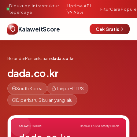
Didukung infrastruktur
Uptime API:
·
Fitur
Cara
Popule
tepercaya
99.95%
KalaweitScore
Cek Gratis
Beranda
›
Pemeriksaan
›
dada.co.kr
dada.co.kr
South Korea
Tanpa HTTPS
Diperbarui
3 bulan yang lalu