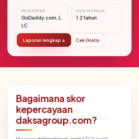
REGISTRAR
USIA DOMAIN
GoDaddy.com, L
1.2 tahun
LC
Laporan lengkap ↓
Cek Gratis
Bagaimana skor
kepercayaan
daksagroup.com?
Mencari
daksagroup.com
? Di bawah