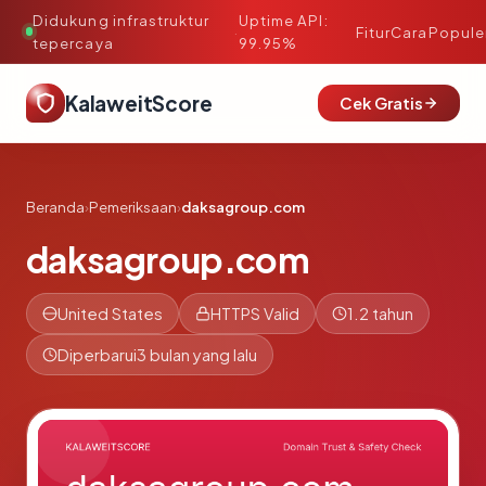
Didukung infrastruktur
Uptime API:
·
Fitur
Cara
Popule
tepercaya
99.95%
KalaweitScore
Cek Gratis
Beranda
›
Pemeriksaan
›
daksagroup.com
daksagroup.com
United States
HTTPS Valid
1.2 tahun
Diperbarui
3 bulan yang lalu