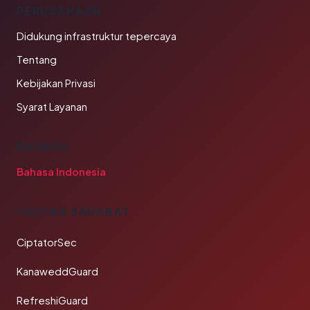
PERUSAHAAN
Didukung infrastruktur tepercaya
Tentang
Kebijakan Privasi
Syarat Layanan
BAHASA
Bahasa Indonesia
TAUTAN SAHABAT
CiptatorSec
KanaweddGuard
RefreshiGuard