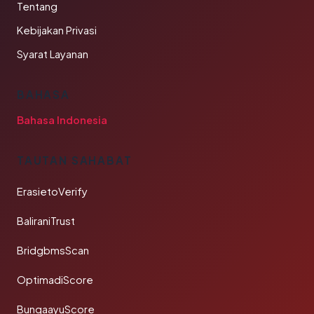
Tentang
Kebijakan Privasi
Syarat Layanan
BAHASA
Bahasa Indonesia
TAUTAN SAHABAT
ErasietoVerify
BaliraniTrust
BridgbmsScan
OptimadiScore
BungaayuScore