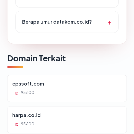
Berapa umur datakom.co.id?
Domain Terkait
cpssoft.com
95/100
ID
harpa.co.id
95/100
ID