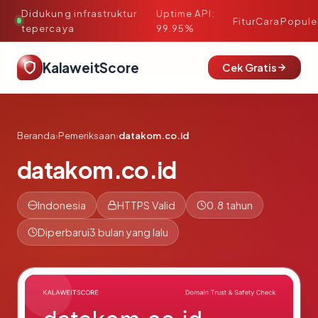
Didukung infrastruktur
Uptime API:
·
Fitur
Cara
Popule
tepercaya
99.95%
KalaweitScore
Cek Gratis
Beranda
›
Pemeriksaan
›
datakom.co.id
datakom.co.id
Indonesia
HTTPS Valid
0.8 tahun
Diperbarui
3 bulan yang lalu