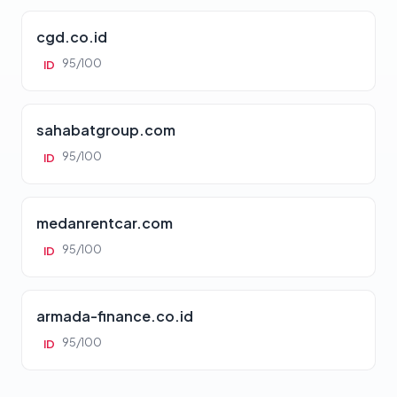
cgd.co.id
95/100
ID
sahabatgroup.com
95/100
ID
medanrentcar.com
95/100
ID
armada-finance.co.id
95/100
ID