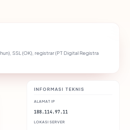
ahun), SSL (OK), registrar (PT Digital Registra
INFORMASI TEKNIS
ALAMAT IP
188.114.97.11
LOKASI SERVER