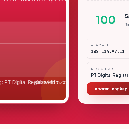
S
100
R
ALAMAT IP
188.114.97.11
REGISTRAR
PT Digital Regist
Laporan lengkap