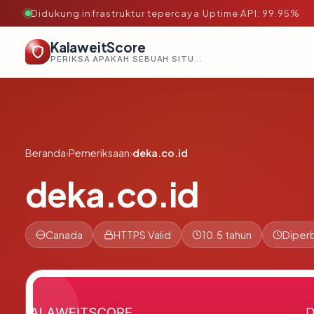
Didukung infrastruktur tepercaya
·
Uptime API: 99.95%
KalaweitScore
PERIKSA APAKAH SEBUAH SITUS AMAN, TEPERCAYA, DAN TERVERIFIKASI DALAM HITUNGAN DETIK.
Beranda
›
Pemeriksaan
›
deka.co.id
deka.co.id
Canada
HTTPS Valid
10.5 tahun
Diperb