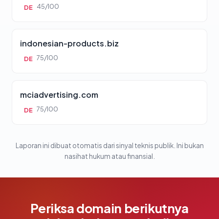
45/100
DE
indonesian-products.biz
75/100
DE
mciadvertising.com
75/100
DE
Laporan ini dibuat otomatis dari sinyal teknis publik. Ini bukan
nasihat hukum atau finansial.
Periksa domain berikutnya