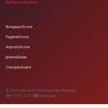
Bahasa Indonesia
TAUTAN SAHABAT
BungaayuScore
FxgeneScore
AripratoScore
IpiemsRadar
CvkopiluGuard
© 2026 KalaweitScore. Semua hak dilindungi.
HTTPS · TLS 1.3
1 languages