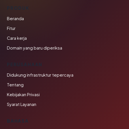
PRODUK
Beranda
Fitur
Cara kerja
Domain yang baru diperiksa
PERUSAHAAN
Didukung infrastruktur tepercaya
Tentang
Kebijakan Privasi
Syarat Layanan
BAHASA