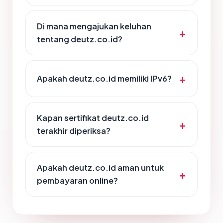
Di mana mengajukan keluhan
tentang deutz.co.id?
Apakah deutz.co.id memiliki IPv6?
Kapan sertifikat deutz.co.id
terakhir diperiksa?
Apakah deutz.co.id aman untuk
pembayaran online?