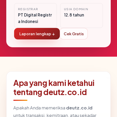
REGISTRAR
USIA DOMAIN
PT Digital Registr
12.8 tahun
a Indonesi
Laporan lengkap ↓
Cek Gratis
Apa yang kami ketahui
tentang deutz.co.id
Apakah Anda memeriksa
deutz.co.id
untuk transaksi, kemitraan, atau sekadar