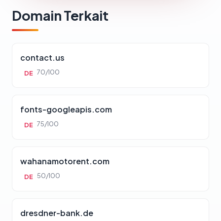
Domain Terkait
contact.us
70/100
DE
fonts-googleapis.com
75/100
DE
wahanamotorent.com
50/100
DE
dresdner-bank.de