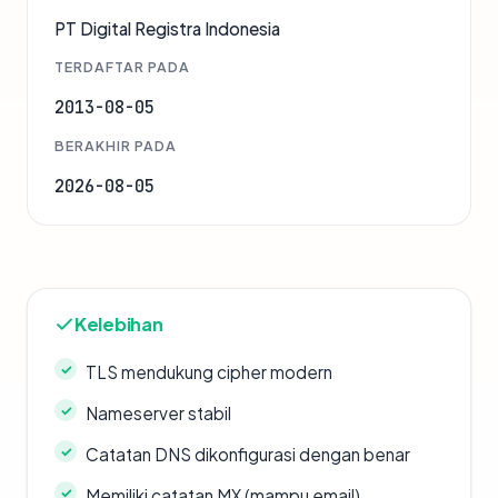
PT Digital Registra Indonesia
TERDAFTAR PADA
2013-08-05
BERAKHIR PADA
2026-08-05
Kelebihan
TLS mendukung cipher modern
Nameserver stabil
Catatan DNS dikonfigurasi dengan benar
Memiliki catatan MX (mampu email)