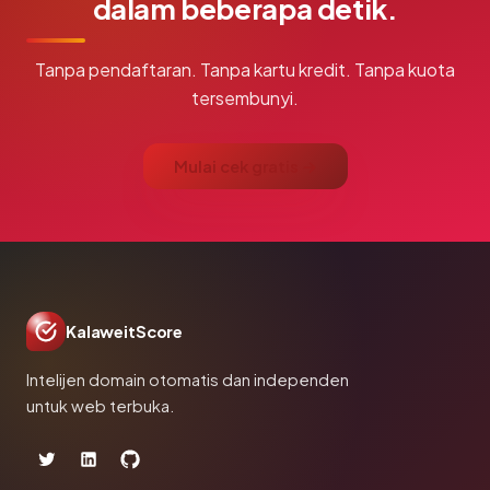
dalam beberapa detik.
Tanpa pendaftaran. Tanpa kartu kredit. Tanpa kuota
tersembunyi.
Mulai cek gratis →
KalaweitScore
Intelijen domain otomatis dan independen
untuk web terbuka.