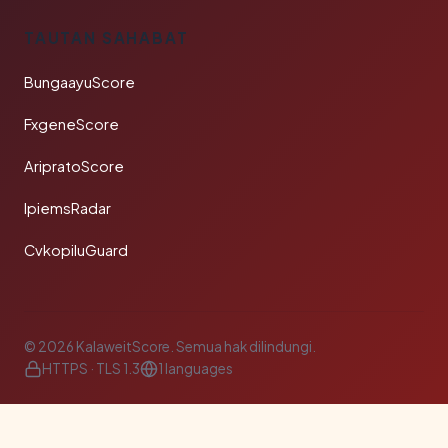
TAUTAN SAHABAT
BungaayuScore
FxgeneScore
AripratoScore
IpiemsRadar
CvkopiluGuard
© 2026 KalaweitScore. Semua hak dilindungi.
HTTPS · TLS 1.3
1 languages