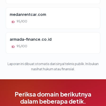
medanrentcar.com
95/100
ID
armada-finance.co.id
95/100
ID
Laporan ini dibuat otomatis dari sinyal teknis publik. Ini bukan
nasihat hukum atau finansial.
Periksa domain berikutnya
dalam beberapa detik.