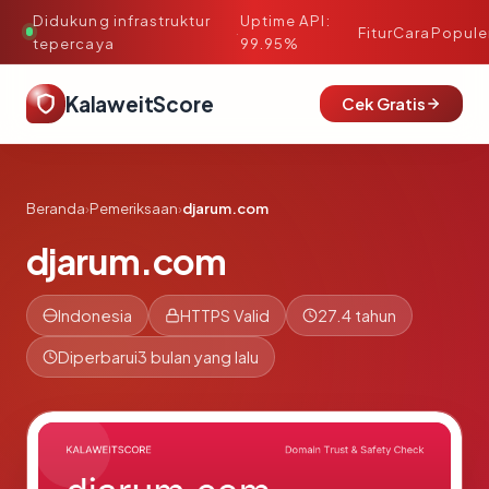
Didukung infrastruktur
Uptime API:
·
Fitur
Cara
Popule
tepercaya
99.95%
KalaweitScore
Cek Gratis
Beranda
›
Pemeriksaan
›
djarum.com
djarum.com
Indonesia
HTTPS Valid
27.4 tahun
Diperbarui
3 bulan yang lalu