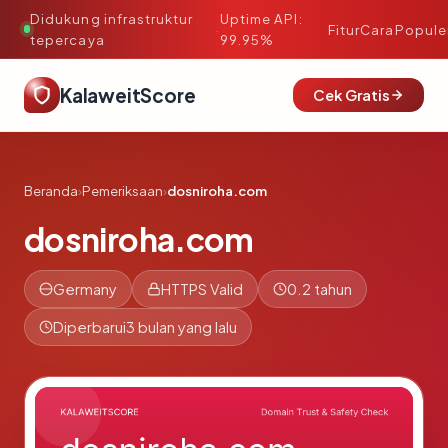
Didukung infrastruktur
Uptime API:
·
Fitur
Cara
Popule
tepercaya
99.95%
KalaweitScore
Cek Gratis
Beranda
›
Pemeriksaan
›
dosniroha.com
dosniroha.com
Germany
HTTPS Valid
0.2 tahun
Diperbarui
3 bulan yang lalu