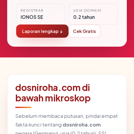
REGISTRAR
USIA DOMAIN
IONOS SE
0.2 tahun
Laporan lengkap ↓
Cek Gratis
dosniroha.com di
bawah mikroskop
Sebelum membaca putusan, pindai empat
fakta kunci tentang
dosniroha.com
:
negara (Germany), usia (0.2 tahun), SSL