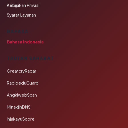
Kebijakan Privasi
Syarat Layanan
BAHASA
Bahasa Indonesia
TAUTAN SAHABAT
GreatcryRadar
RadioeduGuard
AngklwebScan
MinakjinDNS
InjakayuScore