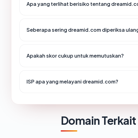
Apa yang terlihat berisiko tentang dreamid.
Seberapa sering dreamid.com diperiksa ulan
Apakah skor cukup untuk memutuskan?
ISP apa yang melayani dreamid.com?
Domain Terkait