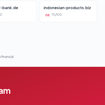
r-bank.de
indonesian-products.biz
00
75/100
DE
 finansial.
lam