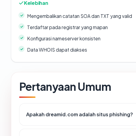
Kelebihan
Mengembalikan catatan SOA dan TXT yang valid
Terdaftar pada registrar yang mapan
Konfigurasi nameserver konsisten
Data WHOIS dapat diakses
Pertanyaan Umum
Apakah dreamid.com adalah situs phishing?