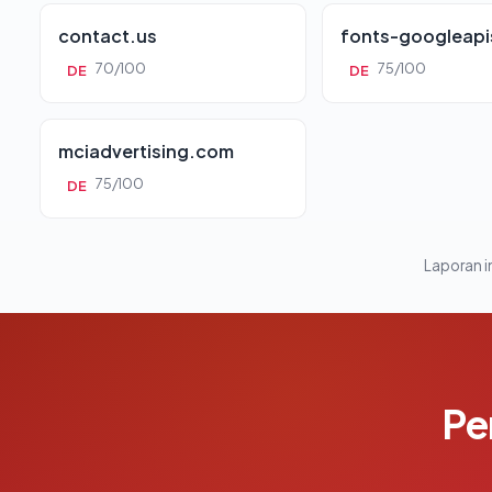
contact.us
fonts-googleap
70/100
75/100
DE
DE
mciadvertising.com
75/100
DE
Laporan in
Pe