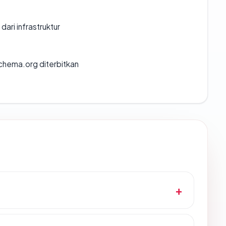
 dari infrastruktur
chema.org diterbitkan