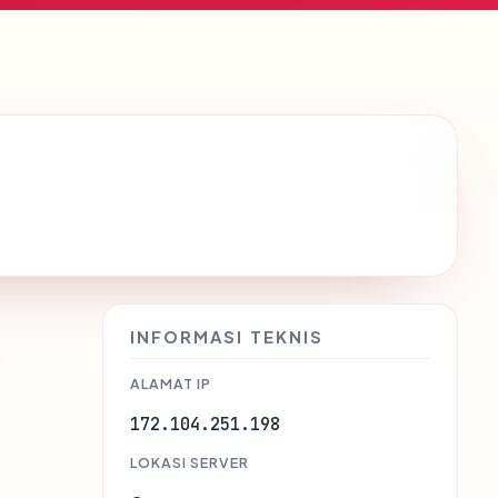
INFORMASI TEKNIS
ALAMAT IP
172.104.251.198
LOKASI SERVER