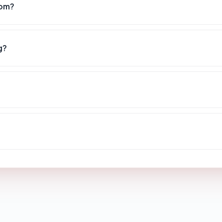
com?
g?