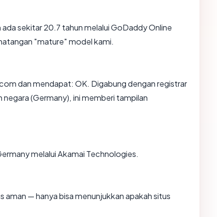
 ada sekitar 20.7 tahun melalui GoDaddy Online
ematangan "mature" model kami.
com dan mendapat: OK. Digabung dengan registrar
 negara (Germany), ini memberi tampilan
i Germany melalui Akamai Technologies.
itus aman — hanya bisa menunjukkan apakah situs