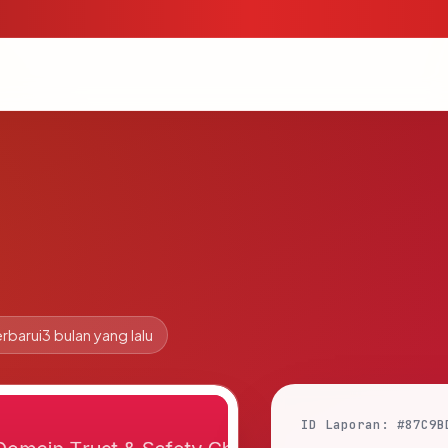
rbarui
3 bulan yang lalu
ID Laporan: #87C9B