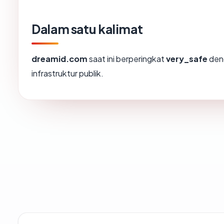
Dalam satu kalimat
dreamid.com
saat ini berperingkat
very_safe
den
infrastruktur publik.