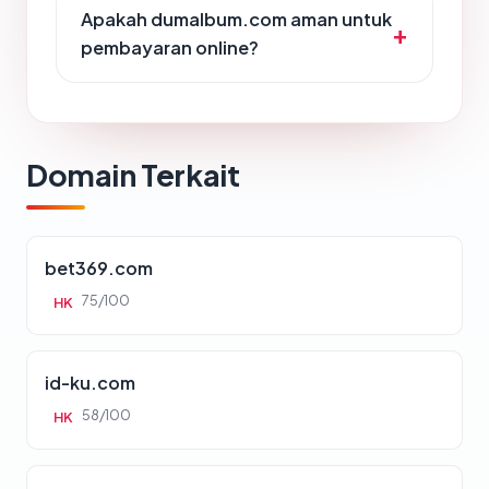
Apakah dumalbum.com aman untuk
pembayaran online?
Domain Terkait
bet369.com
75/100
HK
id-ku.com
58/100
HK