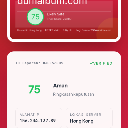
ID Laporan: #3EF56EB5
VERIFIED
Aman
75
Ringkasan keputusan
ALAMAT IP
LOKASI SERVER
156.234.137.89
Hong Kong