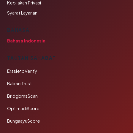
Kebijakan Privasi
Syarat Layanan
BAHASA
Bahasa Indonesia
TAUTAN SAHABAT
ErasietoVerify
BaliraniTrust
BridgbmsScan
OptimadiScore
BungaayuScore