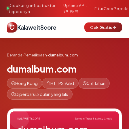
Didukung infrastruktur
Uptime API:
·
Fitur
Cara
Popule
tepercaya
99.95%
KalaweitScore
Cek Gratis
Beranda
›
Pemeriksaan
›
dumalbum.com
dumalbum.com
Hong Kong
HTTPS Valid
0.6 tahun
Diperbarui
3 bulan yang lalu