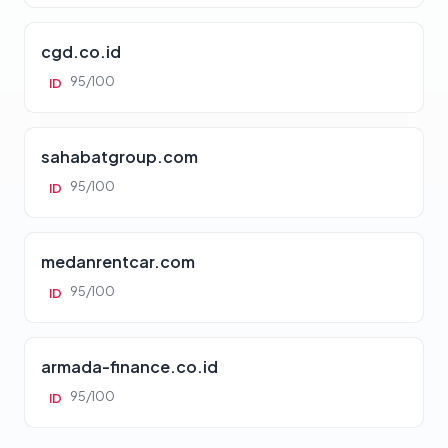
cgd.co.id
95/100
ID
sahabatgroup.com
95/100
ID
medanrentcar.com
95/100
ID
armada-finance.co.id
95/100
ID