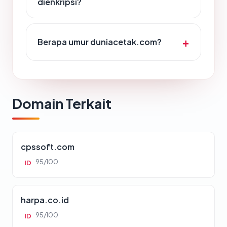
dienkripsi?
Berapa umur duniacetak.com?
Domain Terkait
cpssoft.com
95/100
ID
harpa.co.id
95/100
ID