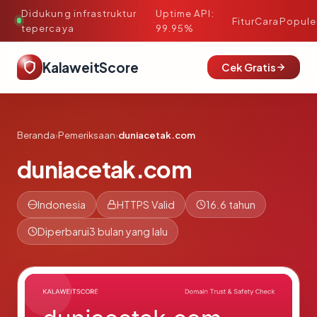
Didukung infrastruktur
Uptime API:
·
Fitur
Cara
Popule
tepercaya
99.95%
KalaweitScore
Cek Gratis
Beranda
›
Pemeriksaan
›
duniacetak.com
duniacetak.com
Indonesia
HTTPS Valid
16.6 tahun
Diperbarui
3 bulan yang lalu