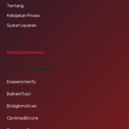
Tentang
Kebijakan Privasi
Syarat Layanan
BAHASA
Bahasa Indonesia
TAUTAN SAHABAT
ErasietoVerify
BaliraniTrust
BridgbmsScan
OptimadiScore