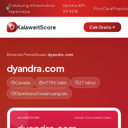
Didukung infrastruktur
Uptime API:
·
Fitur
Cara
Popule
tepercaya
99.95%
KalaweitScore
Cek Gratis
Beranda
›
Pemeriksaan
›
dyandra.com
dyandra.com
Canada
HTTPS Valid
27 tahun
Diperbarui
3 bulan yang lalu