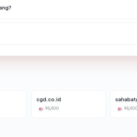
lang?
cgd.co.id
sahabat
95/100
95/10
ID
ID