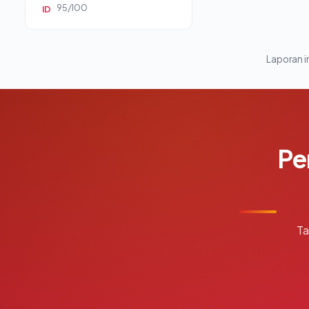
95/100
ID
Laporan in
Pe
Ta