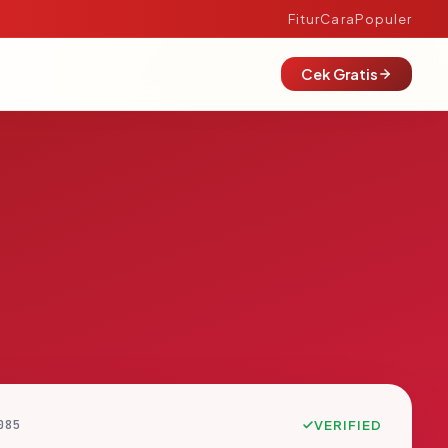
Fitur
Cara
Populer
Cek Gratis
085
VERIFIED