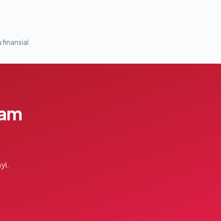
 finansial.
lam
yi.