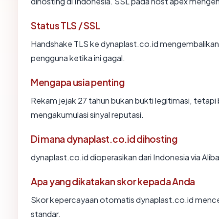
dihosting di Indonesia. SSL pada host apex menge
Status TLS / SSL
Handshake TLS ke dynaplast.co.id mengembalika
pengguna ketika ini gagal.
Mengapa usia penting
Rekam jejak 27 tahun bukan bukti legitimasi, tetapi 
mengakumulasi sinyal reputasi.
Di mana dynaplast.co.id dihosting
dynaplast.co.id dioperasikan dari Indonesia via Ali
Apa yang dikatakan skor kepada Anda
Skor kepercayaan otomatis dynaplast.co.id mencerm
standar.