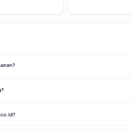
amanan?
g?
.co.id?