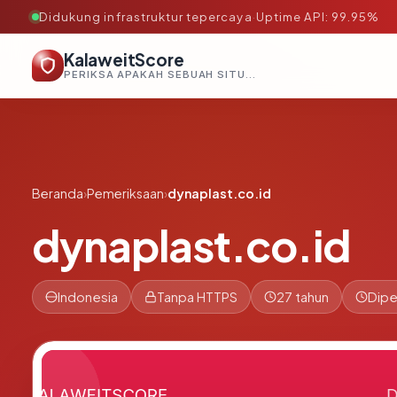
Didukung infrastruktur tepercaya
·
Uptime API: 99.95%
KalaweitScore
PERIKSA APAKAH SEBUAH SITUS AMAN, TEPERCAYA, DAN TERVERIFIKASI DALAM HITUNGAN DETIK.
Beranda
›
Pemeriksaan
›
dynaplast.co.id
dynaplast.co.id
Indonesia
Tanpa HTTPS
27 tahun
Dipe