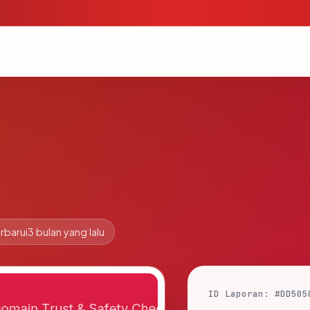
rbarui
3 bulan yang lalu
ID Laporan: #DD505