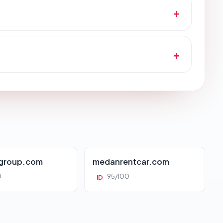
group.com
medanrentcar.com
0
95/100
ID