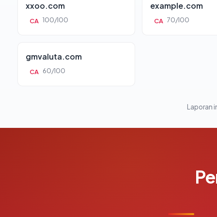
xxoo.com
example.com
100/100
70/100
CA
CA
gmvaluta.com
60/100
CA
Laporan in
Pe