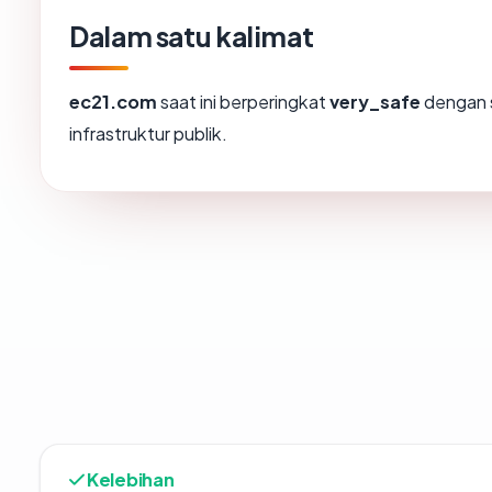
Dalam satu kalimat
ec21.com
saat ini berperingkat
very_safe
dengan 
infrastruktur publik.
Kelebihan