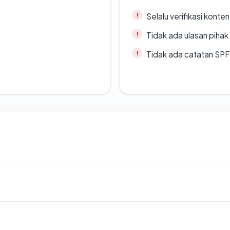
Selalu verifikasi kont
Tidak ada ulasan piha
Tidak ada catatan SP