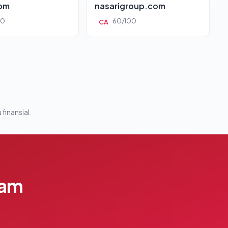
com
nasarigroup.com
00
60/100
CA
 finansial.
lam