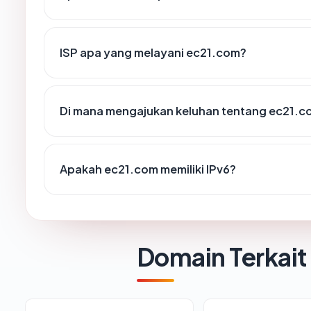
ISP apa yang melayani ec21.com?
Di mana mengajukan keluhan tentang ec21.c
Apakah ec21.com memiliki IPv6?
Domain Terkait