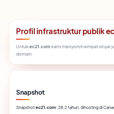
Profil infrastruktur publik 
Untuk
ec21.com
kami menyoroti empat sinyal yang
domain.
Snapshot
Snapshot
ec21.com
: 28.2 tahun, dihosting di Can