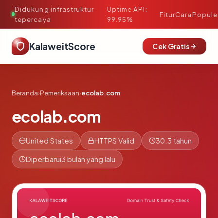
Didukung infrastruktur
Uptime API:
·
Fitur
Cara
Popule
tepercaya
99.95%
KalaweitScore
Cek Gratis
Beranda
›
Pemeriksaan
›
ecolab.com
ecolab.com
United States
HTTPS Valid
30.3 tahun
Diperbarui
3 bulan yang lalu