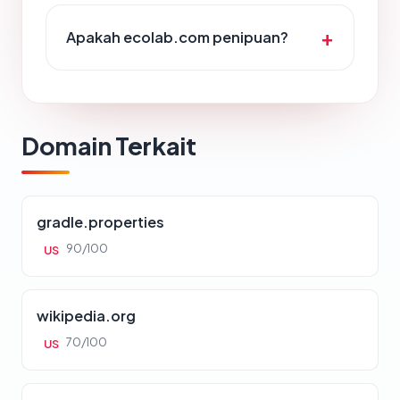
Apakah ecolab.com penipuan?
Domain Terkait
gradle.properties
90/100
US
wikipedia.org
70/100
US