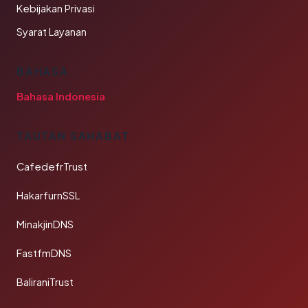
Kebijakan Privasi
Syarat Layanan
BAHASA
Bahasa Indonesia
TAUTAN SAHABAT
CafedefrTrust
HakarfurnSSL
MinakjinDNS
FastfmDNS
BaliraniTrust