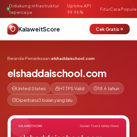
Didukung infrastruktur
Uptime API:
·
Fitur
Cara
Popule
tepercaya
99.95%
KalaweitScore
Cek Gratis
Beranda
›
Pemeriksaan
›
elshaddaischool.com
elshaddaischool.com
United States
HTTPS Valid
18.6 tahun
Diperbarui
3 bulan yang lalu