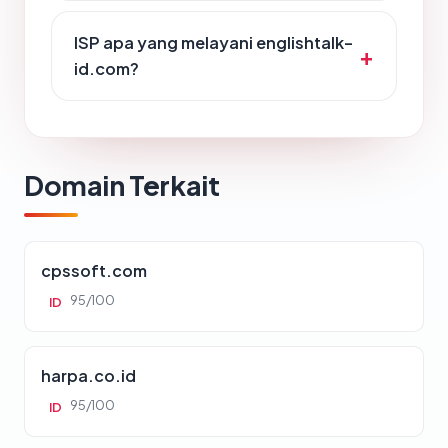
ISP apa yang melayani englishtalk-
id.com?
Domain Terkait
cpssoft.com
95/100
ID
harpa.co.id
95/100
ID