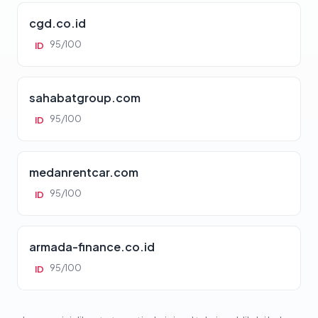
cgd.co.id
95/100
ID
sahabatgroup.com
95/100
ID
medanrentcar.com
95/100
ID
armada-finance.co.id
95/100
ID