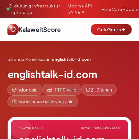
Didukung infrastruktur
Uptime API:
·
Fitur
Cara
Popule
tepercaya
99.95%
KalaweitScore
Cek Gratis
Beranda
›
Pemeriksaan
›
englishtalk-id.com
englishtalk-id.com
Indonesia
HTTPS Valid
21.9 tahun
Diperbarui
3 bulan yang lalu