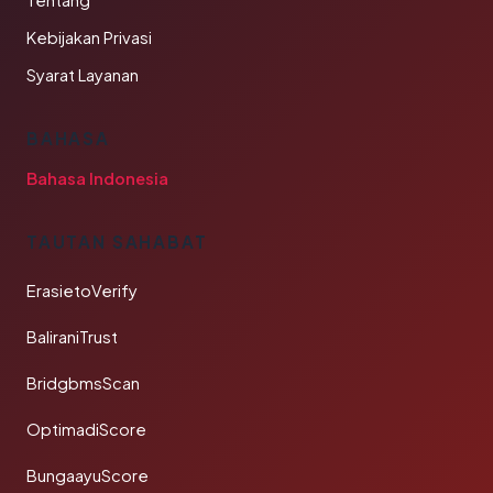
Tentang
Kebijakan Privasi
Syarat Layanan
BAHASA
Bahasa Indonesia
TAUTAN SAHABAT
ErasietoVerify
BaliraniTrust
BridgbmsScan
OptimadiScore
BungaayuScore