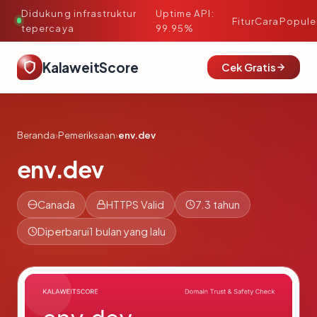
Didukung infrastruktur
Uptime API:
·
Fitur
Cara
Popule
tepercaya
99.95%
KalaweitScore
Cek Gratis
Beranda
›
Pemeriksaan
›
env.dev
env.dev
Canada
HTTPS Valid
7.3 tahun
Diperbarui
1 bulan yang lalu