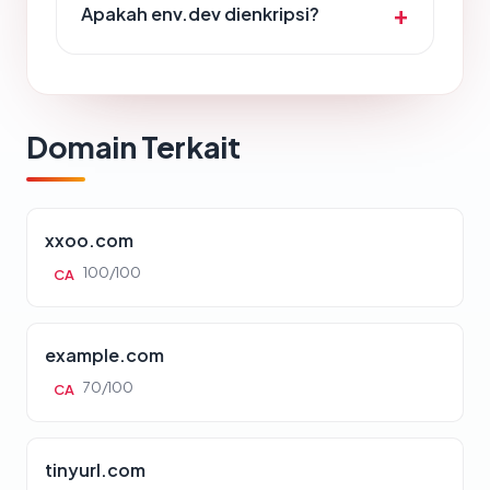
Apakah env.dev dienkripsi?
Domain Terkait
xxoo.com
100/100
CA
example.com
70/100
CA
tinyurl.com