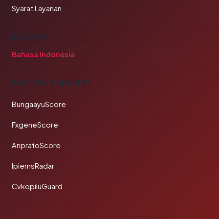
Syarat Layanan
BAHASA
Bahasa Indonesia
TAUTAN SAHABAT
BungaayuScore
FxgeneScore
AripratoScore
IpiemsRadar
CvkopiluGuard