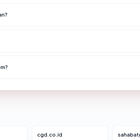
an?
com?
cgd.co.id
sahabat