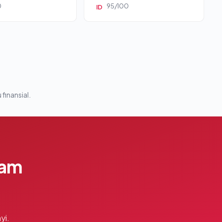
0
95/100
ID
 finansial.
lam
yi.