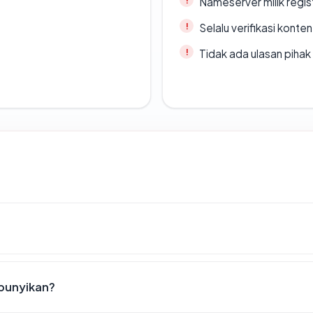
Nameserver milik regi
Selalu verifikasi kont
Tidak ada ulasan piha
bunyikan?