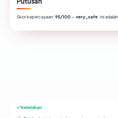
Putusan
Skor kepercayaan:
95/100
—
very_safe
. Ini adal
Kelebihan