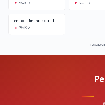
95/100
95/100
ID
ID
armada-finance.co.id
95/100
ID
Laporan in
Pe
Ta