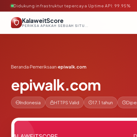
Didukung infrastruktur tepercaya
·
Uptime API: 99.95%
KalaweitScore
PERIKSA APAKAH SEBUAH SITUS AMAN, TEPERCAYA, DAN TERVERIFIKASI DALAM HITUNGAN DETIK.
Beranda
›
Pemeriksaan
›
epiwalk.com
epiwalk.com
Indonesia
HTTPS Valid
17.1 tahun
Dipe