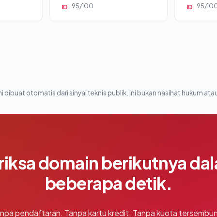
95/100
95/10
ID
ID
i dibuat otomatis dari sinyal teknis publik. Ini bukan nasihat hukum atau
riksa domain berikutnya da
beberapa detik.
npa pendaftaran. Tanpa kartu kredit. Tanpa kuota tersembun