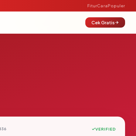
Fitur
Cara
Populer
Cek Gratis
036
VERIFIED