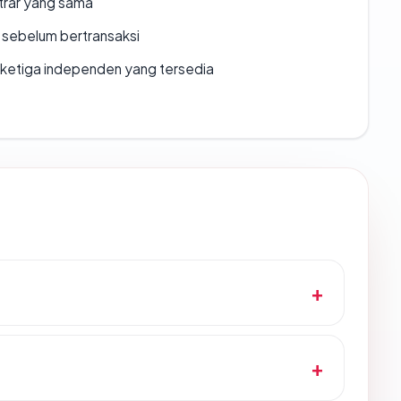
strar yang sama
en sebelum bertransaksi
k ketiga independen yang tersedia