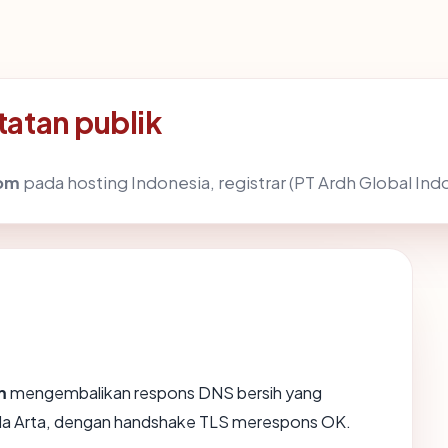
atan publik
com
pada hosting Indonesia, registrar (PT Ardh Global Indo
m
mengembalikan respons DNS bersih yang
 Jala Arta, dengan handshake TLS merespons OK.