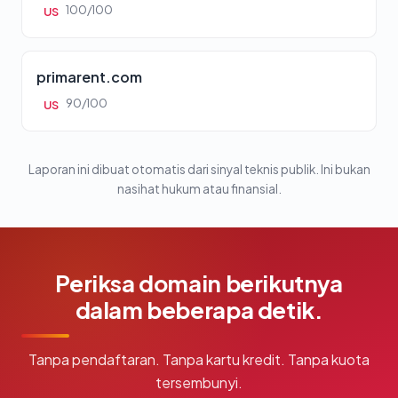
100/100
US
primarent.com
90/100
US
Laporan ini dibuat otomatis dari sinyal teknis publik. Ini bukan
nasihat hukum atau finansial.
Periksa domain berikutnya
dalam beberapa detik.
Tanpa pendaftaran. Tanpa kartu kredit. Tanpa kuota
tersembunyi.