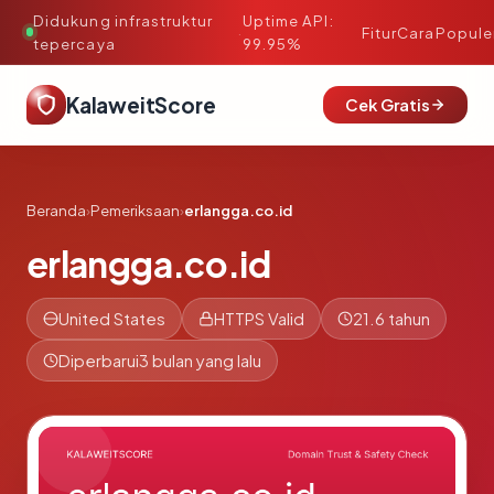
Didukung infrastruktur
Uptime API:
·
Fitur
Cara
Popule
tepercaya
99.95%
KalaweitScore
Cek Gratis
Beranda
›
Pemeriksaan
›
erlangga.co.id
erlangga.co.id
United States
HTTPS Valid
21.6 tahun
Diperbarui
3 bulan yang lalu