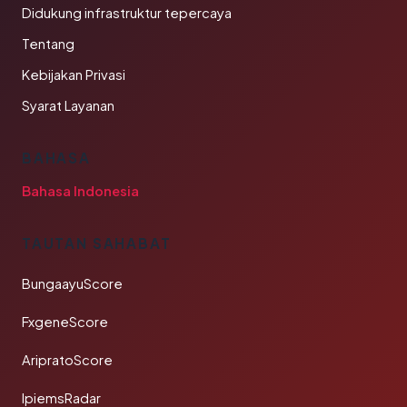
Didukung infrastruktur tepercaya
Tentang
Kebijakan Privasi
Syarat Layanan
BAHASA
Bahasa Indonesia
TAUTAN SAHABAT
BungaayuScore
FxgeneScore
AripratoScore
IpiemsRadar