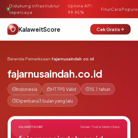
Didukung infrastruktur
Uptime API:
·
Fitur
Cara
Popule
tepercaya
99.95%
KalaweitScore
Cek Gratis
Beranda
›
Pemeriksaan
›
fajarnusaindah.co.id
fajarnusaindah.co.id
Indonesia
HTTPS Valid
15.1 tahun
Diperbarui
3 bulan yang lalu