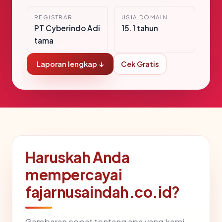
REGISTRAR
USIA DOMAIN
PT Cyberindo Adi
15.1 tahun
tama
Laporan lengkap ↓
Cek Gratis
Haruskah Anda
mempercayai
fajarnusaindah.co.id?
Gambaran cepat tentang apa yang kami