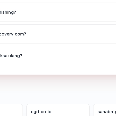
hishing?
iscovery.com?
iksa ulang?
cgd.co.id
sahabat