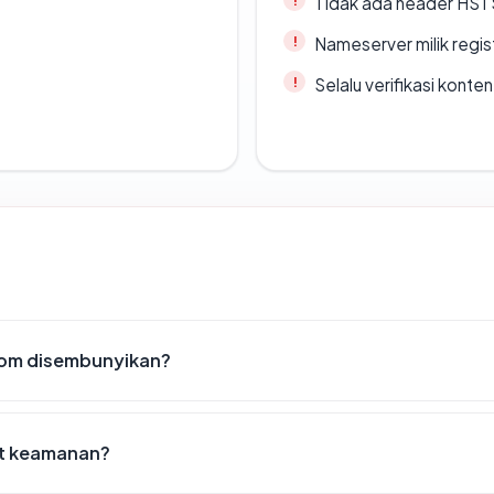
Tidak ada header HST
Nameserver milik regi
Selalu verifikasi kont
com disembunyikan?
st keamanan?