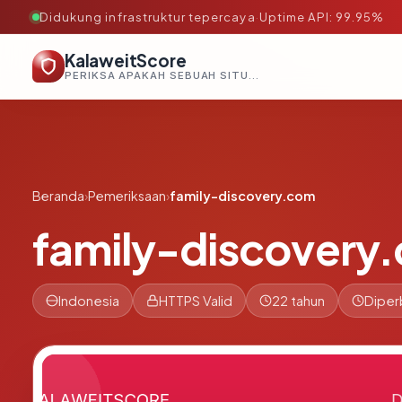
Didukung infrastruktur tepercaya
·
Uptime API: 99.95%
KalaweitScore
PERIKSA APAKAH SEBUAH SITUS AMAN, TEPERCAYA, DAN TERVERIFIKASI DALAM HITUNGAN DETIK.
Beranda
›
Pemeriksaan
›
family-discovery.com
family-discovery
Indonesia
HTTPS Valid
22 tahun
Diper