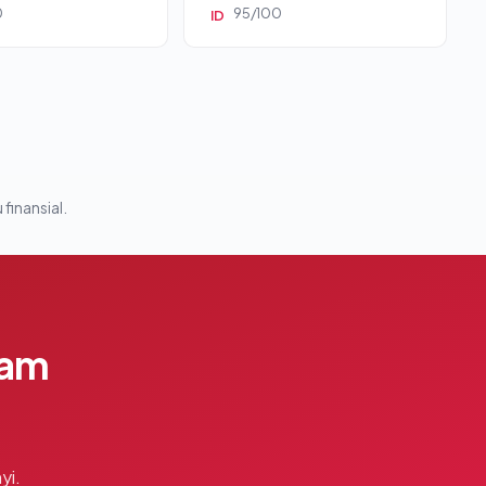
0
95/100
ID
 finansial.
lam
yi.