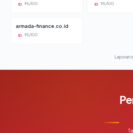
95/100
95/100
ID
ID
armada-finance.co.id
95/100
ID
Laporan in
Pe
Ta