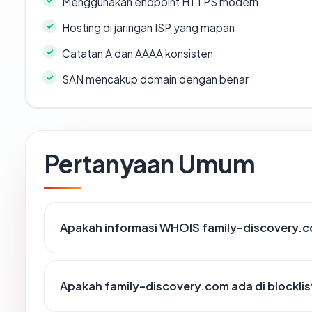
Menggunakan endpoint HTTPS modern
Hosting di jaringan ISP yang mapan
Catatan A dan AAAA konsisten
SAN mencakup domain dengan benar
Pertanyaan Umum
Apakah informasi WHOIS family-discovery.
Apakah family-discovery.com ada di blockli