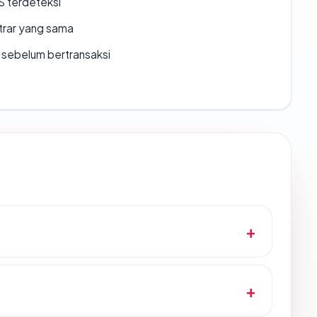
S terdeteksi
strar yang sama
en sebelum bertransaksi