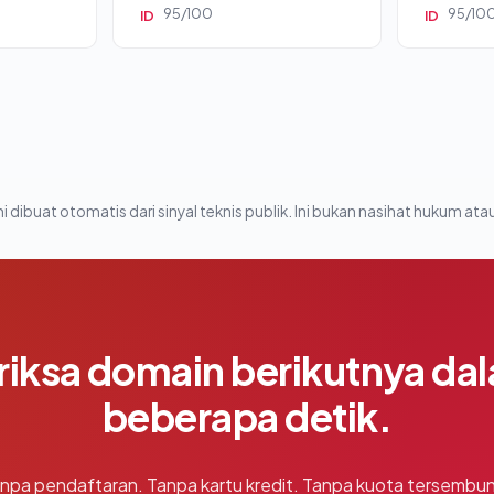
95/100
95/10
ID
ID
i dibuat otomatis dari sinyal teknis publik. Ini bukan nasihat hukum atau
riksa domain berikutnya da
beberapa detik.
npa pendaftaran. Tanpa kartu kredit. Tanpa kuota tersembun