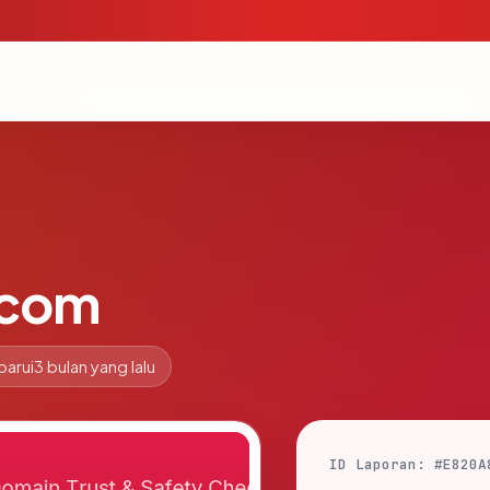
.com
barui
3 bulan yang lalu
ID Laporan: #E820A