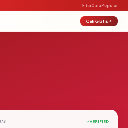
Fitur
Cara
Populer
Cek Gratis
8AB
VERIFIED