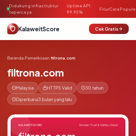
Didukung infrastruktur
Uptime API:
·
Fitur
Cara
Popule
tepercaya
99.95%
KalaweitScore
Cek Gratis
Beranda
›
Pemeriksaan
›
filtrona.com
filtrona.com
Malaysia
HTTPS Valid
30 tahun
Diperbarui
3 bulan yang lalu