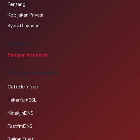
Tentang
Kebijakan Privasi
Syarat Layanan
BAHASA
Bahasa Indonesia
TAUTAN SAHABAT
CafedefrTrust
HakarfurnSSL
MinakjinDNS
FastfmDNS
BaliraniTrust