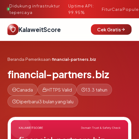
Didukung infrastruktur
Uptime API:
·
Fitur
Cara
Popule
tepercaya
99.95%
KalaweitScore
Cek Gratis
Beranda
›
Pemeriksaan
›
financial-partners.biz
financial-partners.biz
Canada
HTTPS Valid
13.3 tahun
Diperbarui
3 bulan yang lalu