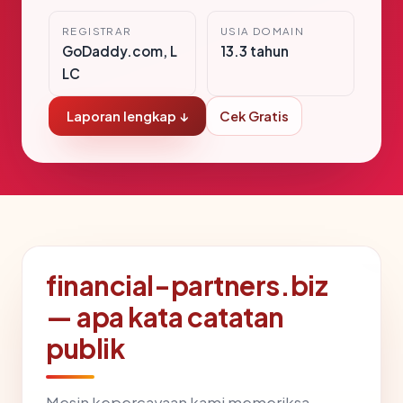
REGISTRAR
USIA DOMAIN
GoDaddy.com, L
13.3 tahun
LC
Laporan lengkap ↓
Cek Gratis
financial-partners.biz
— apa kata catatan
publik
Mesin kepercayaan kami memeriksa