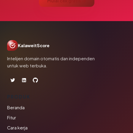
Mulai cek gratis →
KalaweitScore
Intelijen domain otomatis dan independen
untuk web terbuka.
PRODUK
Beranda
Fitur
Cara kerja