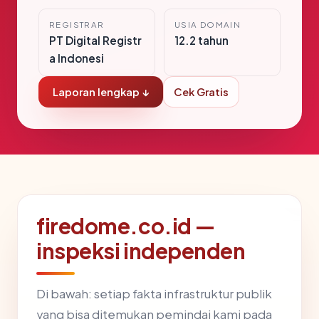
REGISTRAR
USIA DOMAIN
PT Digital Registr
12.2 tahun
a Indonesi
Laporan lengkap ↓
Cek Gratis
firedome.co.id —
inspeksi independen
Di bawah: setiap fakta infrastruktur publik
yang bisa ditemukan pemindai kami pada