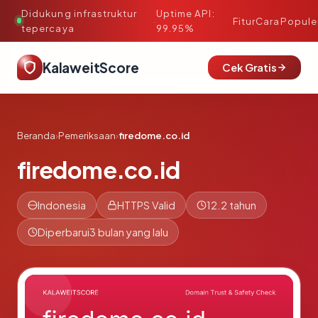
Didukung infrastruktur
Uptime API:
·
Fitur
Cara
Popule
tepercaya
99.95%
KalaweitScore
Cek Gratis
Beranda
›
Pemeriksaan
›
firedome.co.id
firedome.co.id
Indonesia
HTTPS Valid
12.2 tahun
Diperbarui
3 bulan yang lalu