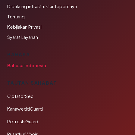
Didukung infrastruktur tepercaya
Tentang
Kebijakan Privasi
Syarat Layanan
BAHASA
Bahasa Indonesia
TAUTAN SAHABAT
CiptatorSec
KanaweddGuard
RefreshiGuard
PusatkurWhois