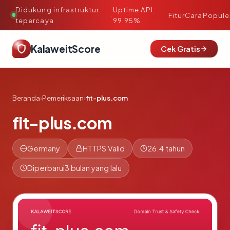
Didukung infrastruktur
Uptime API:
·
Fitur
Cara
Popule
tepercaya
99.95%
KalaweitScore
Cek Gratis
Beranda
›
Pemeriksaan
›
fit-plus.com
fit-plus.com
Germany
HTTPS Valid
26.4 tahun
Diperbarui
3 bulan yang lalu