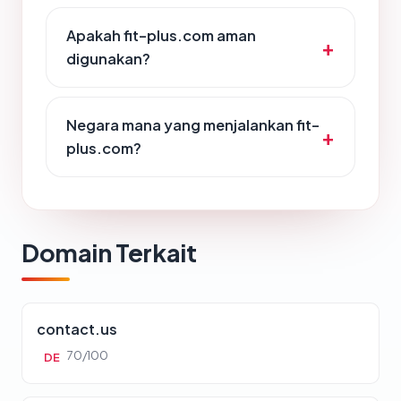
Apakah fit-plus.com aman
digunakan?
Negara mana yang menjalankan fit-
plus.com?
Domain Terkait
contact.us
70/100
DE