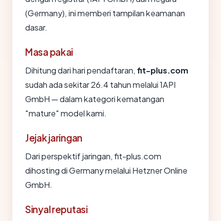
(Germany), ini memberi tampilan keamanan
dasar.
Masa pakai
Dihitung dari hari pendaftaran,
fit-plus.com
sudah ada sekitar 26.4 tahun melalui 1API
GmbH — dalam kategori kematangan
"mature" model kami.
Jejak jaringan
Dari perspektif jaringan, fit-plus.com
dihosting di Germany melalui Hetzner Online
GmbH.
Sinyal reputasi