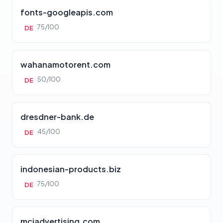
fonts-googleapis.com
75/100
DE
wahanamotorent.com
50/100
DE
dresdner-bank.de
45/100
DE
indonesian-products.biz
75/100
DE
mciadvertising.com