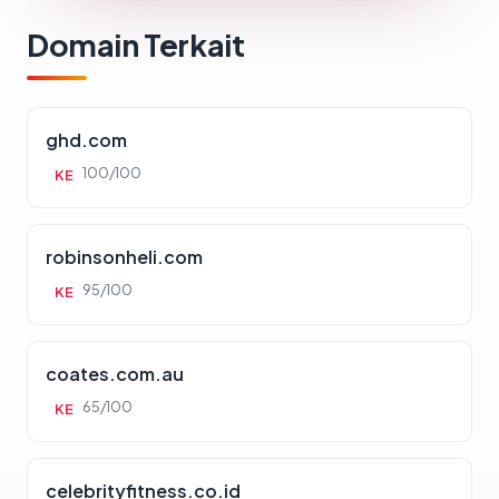
Domain Terkait
ghd.com
100/100
KE
robinsonheli.com
95/100
KE
coates.com.au
65/100
KE
celebrityfitness.co.id