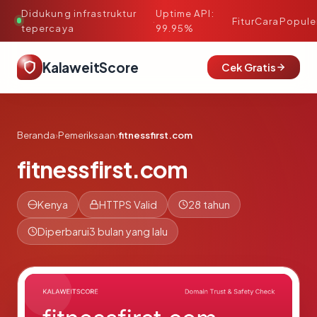
Didukung infrastruktur
Uptime API:
·
Fitur
Cara
Popule
tepercaya
99.95%
KalaweitScore
Cek Gratis
Beranda
›
Pemeriksaan
›
fitnessfirst.com
fitnessfirst.com
Kenya
HTTPS Valid
28 tahun
Diperbarui
3 bulan yang lalu