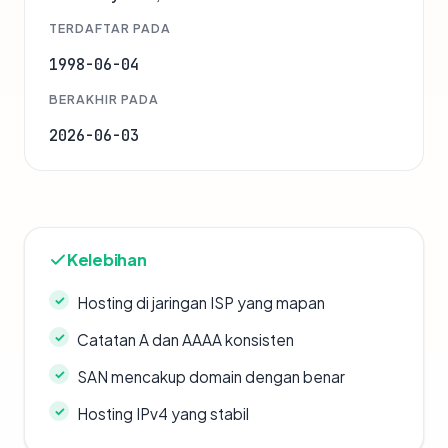
TERDAFTAR PADA
1998-06-04
BERAKHIR PADA
2026-06-03
Kelebihan
Hosting di jaringan ISP yang mapan
Catatan A dan AAAA konsisten
SAN mencakup domain dengan benar
Hosting IPv4 yang stabil