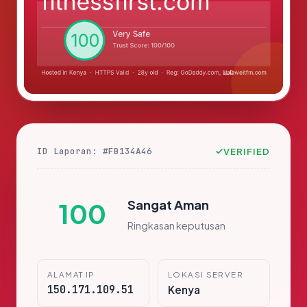
ID Laporan: #FB134A46
VERIFIED
Sangat Aman
100
Ringkasan keputusan
ALAMAT IP
LOKASI SERVER
150.171.109.51
Kenya