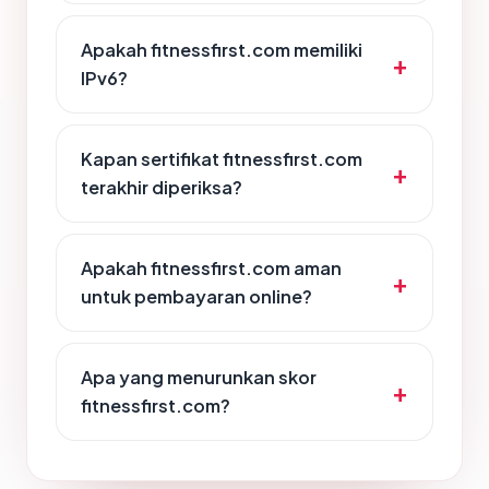
Apakah fitnessfirst.com memiliki
IPv6?
Kapan sertifikat fitnessfirst.com
terakhir diperiksa?
Apakah fitnessfirst.com aman
untuk pembayaran online?
Apa yang menurunkan skor
fitnessfirst.com?