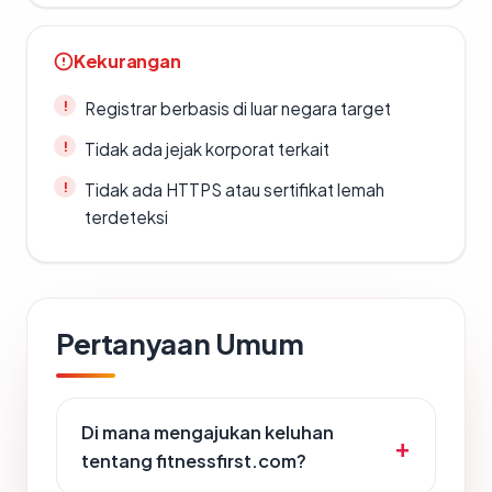
Kekurangan
Registrar berbasis di luar negara target
Tidak ada jejak korporat terkait
Tidak ada HTTPS atau sertifikat lemah
terdeteksi
Pertanyaan Umum
Di mana mengajukan keluhan
tentang fitnessfirst.com?