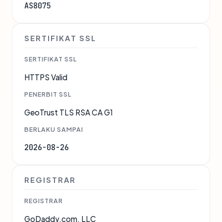
AS8075
SERTIFIKAT SSL
SERTIFIKAT SSL
HTTPS Valid
PENERBIT SSL
GeoTrust TLS RSA CA G1
BERLAKU SAMPAI
2026-08-26
REGISTRAR
REGISTRAR
GoDaddy.com, LLC