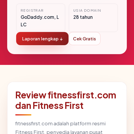
REGISTRAR
USIA DOMAIN
GoDaddy.com, L
28 tahun
LC
Laporan lengkap ↓
Cek Gratis
Review fitnessfirst.com
dan Fitness First
fitnessfirst.com adalah platform resmi
Fitness First, penyedia layanan pusat