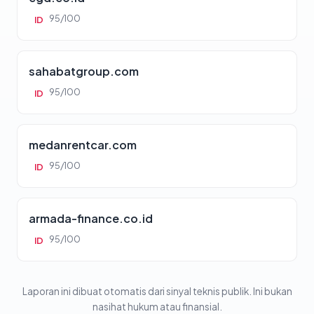
95/100
ID
sahabatgroup.com
95/100
ID
medanrentcar.com
95/100
ID
armada-finance.co.id
95/100
ID
Laporan ini dibuat otomatis dari sinyal teknis publik. Ini bukan
nasihat hukum atau finansial.