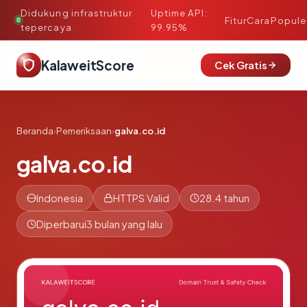
Didukung infrastruktur
Uptime API:
·
Fitur
Cara
Popule
tepercaya
99.95%
KalaweitScore
Cek Gratis
Beranda
›
Pemeriksaan
›
galva.co.id
galva.co.id
Indonesia
HTTPS Valid
28.4 tahun
Diperbarui
3 bulan yang lalu