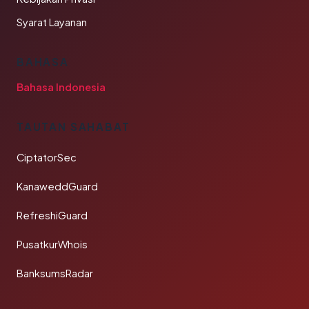
Syarat Layanan
BAHASA
Bahasa Indonesia
TAUTAN SAHABAT
CiptatorSec
KanaweddGuard
RefreshiGuard
PusatkurWhois
BanksumsRadar