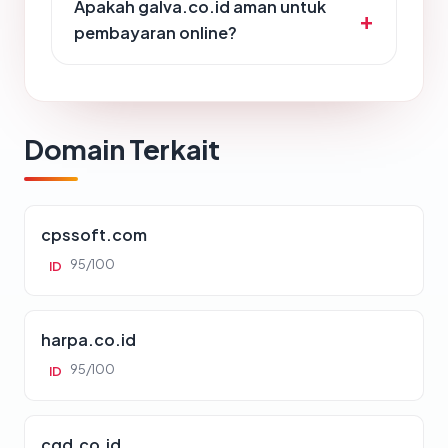
Apakah galva.co.id aman untuk
pembayaran online?
Domain Terkait
cpssoft.com
95/100
ID
harpa.co.id
95/100
ID
cgd.co.id