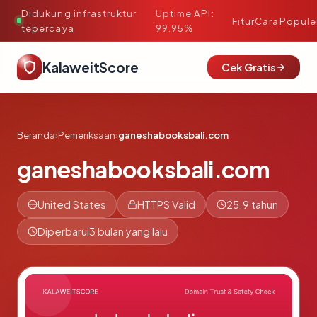
Didukung infrastruktur
Uptime API:
·
Fitur
Cara
Popule
tepercaya
99.95%
KalaweitScore
Cek Gratis
Beranda
›
Pemeriksaan
›
ganeshabooksbali.com
ganeshabooksbali.com
United States
HTTPS Valid
25.9 tahun
Diperbarui
3 bulan yang lalu