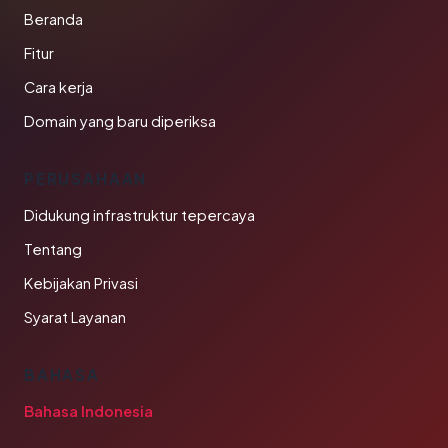
Beranda
Fitur
Cara kerja
Domain yang baru diperiksa
PERUSAHAAN
Didukung infrastruktur tepercaya
Tentang
Kebijakan Privasi
Syarat Layanan
BAHASA
Bahasa Indonesia