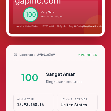
ID Laporan: #9D416369
VERIFIED
Sangat Aman
100
Ringkasan keputusan
ALAMAT IP
LOKASI SERVER
13.93.158.16
United States