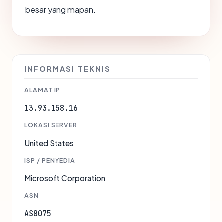
besar yang mapan.
INFORMASI TEKNIS
ALAMAT IP
13.93.158.16
LOKASI SERVER
United States
ISP / PENYEDIA
Microsoft Corporation
ASN
AS8075