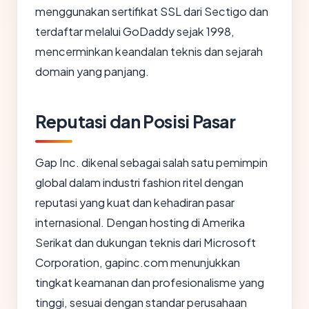
menggunakan sertifikat SSL dari Sectigo dan
terdaftar melalui GoDaddy sejak 1998,
mencerminkan keandalan teknis dan sejarah
domain yang panjang.
Reputasi dan Posisi Pasar
Gap Inc. dikenal sebagai salah satu pemimpin
global dalam industri fashion ritel dengan
reputasi yang kuat dan kehadiran pasar
internasional. Dengan hosting di Amerika
Serikat dan dukungan teknis dari Microsoft
Corporation, gapinc.com menunjukkan
tingkat keamanan dan profesionalisme yang
tinggi, sesuai dengan standar perusahaan