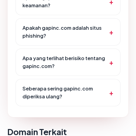
keamanan?
Apakah gapinc.com adalah situs
phishing?
Apa yang terlihat berisiko tentang
gapinc.com?
Seberapa sering gapinc.com
diperiksa ulang?
Domain Terkait