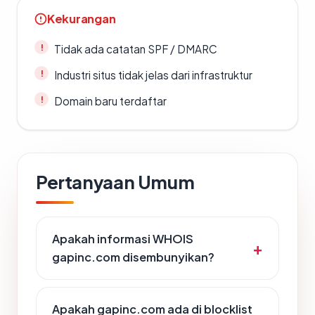
Kekurangan
Tidak ada catatan SPF / DMARC
Industri situs tidak jelas dari infrastruktur
Domain baru terdaftar
Pertanyaan Umum
Apakah informasi WHOIS
gapinc.com disembunyikan?
Apakah gapinc.com ada di blocklist