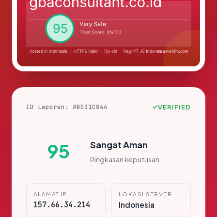
ID Laporan: #B031C844
VERIFIED
Sangat Aman
95
Ringkasan keputusan
ALAMAT IP
LOKASI SERVER
157.66.34.214
Indonesia