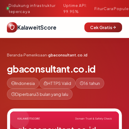
Didukung infrastruktur
Uptime API:
·
Fitur
Cara
Popule
tepercaya
99.95%
KalaweitScore
Cek Gratis
Beranda
›
Pemeriksaan
›
gbaconsultant.co.id
gbaconsultant.co.id
Indonesia
HTTPS Valid
16 tahun
Diperbarui
3 bulan yang lalu