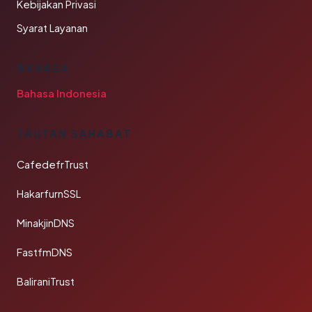
Kebijakan Privasi
Syarat Layanan
BAHASA
Bahasa Indonesia
TAUTAN SAHABAT
CafedefrTrust
HakarfurnSSL
MinakjinDNS
FastfmDNS
BaliraniTrust