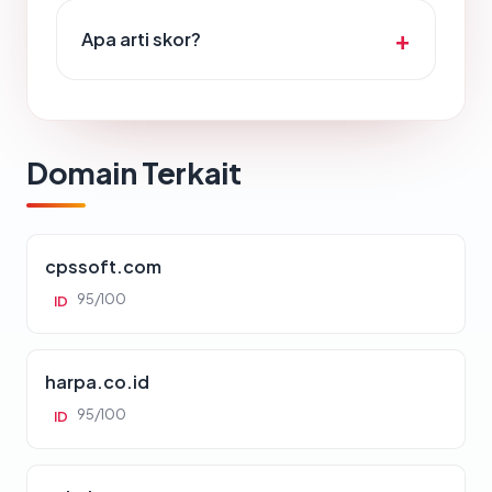
Apa arti skor?
Domain Terkait
cpssoft.com
95/100
ID
harpa.co.id
95/100
ID