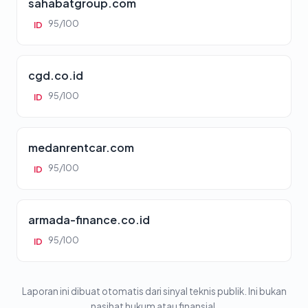
sahabatgroup.com
95/100
ID
cgd.co.id
95/100
ID
medanrentcar.com
95/100
ID
armada-finance.co.id
95/100
ID
Laporan ini dibuat otomatis dari sinyal teknis publik. Ini bukan
nasihat hukum atau finansial.