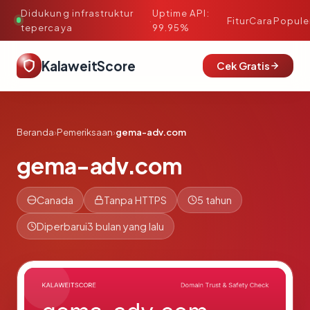
Didukung infrastruktur
Uptime API:
·
Fitur
Cara
Popule
tepercaya
99.95%
KalaweitScore
Cek Gratis
Beranda
›
Pemeriksaan
›
gema-adv.com
gema-adv.com
Canada
Tanpa HTTPS
5 tahun
Diperbarui
3 bulan yang lalu