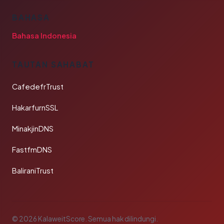
BAHASA
Bahasa Indonesia
TAUTAN SAHABAT
CafedefrTrust
HakarfurnSSL
MinakjinDNS
FastfmDNS
BaliraniTrust
© 2026 KalaweitScore. Semua hak dilindungi.