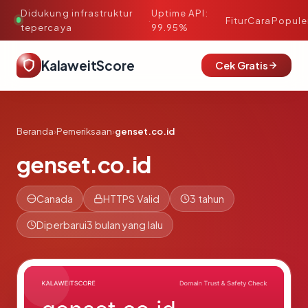
Didukung infrastruktur
Uptime API:
·
Fitur
Cara
Popule
tepercaya
99.95%
KalaweitScore
Cek Gratis
Beranda
›
Pemeriksaan
›
genset.co.id
genset.co.id
Canada
HTTPS Valid
3 tahun
Diperbarui
3 bulan yang lalu