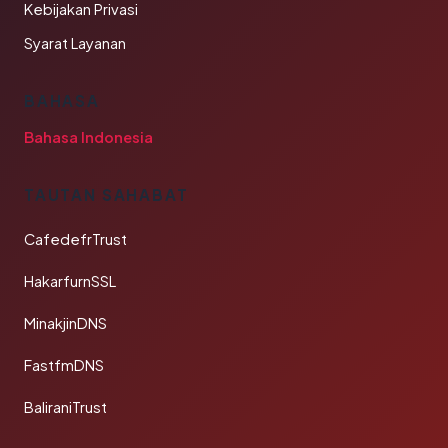
Kebijakan Privasi
Syarat Layanan
BAHASA
Bahasa Indonesia
TAUTAN SAHABAT
CafedefrTrust
HakarfurnSSL
MinakjinDNS
FastfmDNS
BaliraniTrust