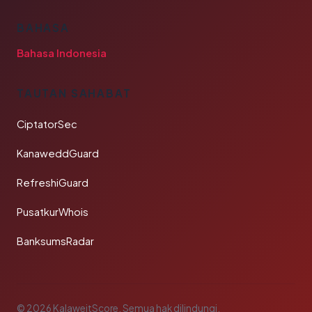
BAHASA
Bahasa Indonesia
TAUTAN SAHABAT
CiptatorSec
KanaweddGuard
RefreshiGuard
PusatkurWhois
BanksumsRadar
© 2026 KalaweitScore. Semua hak dilindungi.