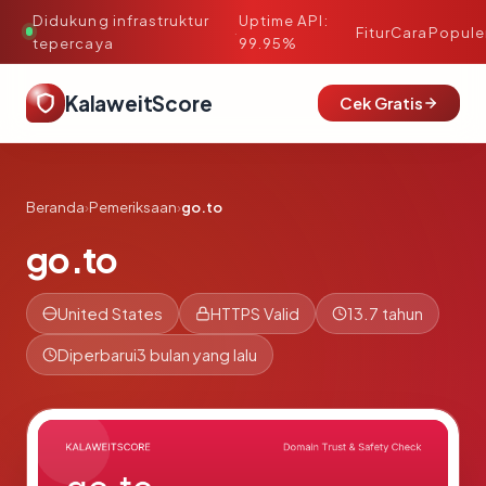
Didukung infrastruktur
Uptime API:
·
Fitur
Cara
Popule
tepercaya
99.95%
KalaweitScore
Cek Gratis
Beranda
›
Pemeriksaan
›
go.to
go.to
United States
HTTPS Valid
13.7 tahun
Diperbarui
3 bulan yang lalu