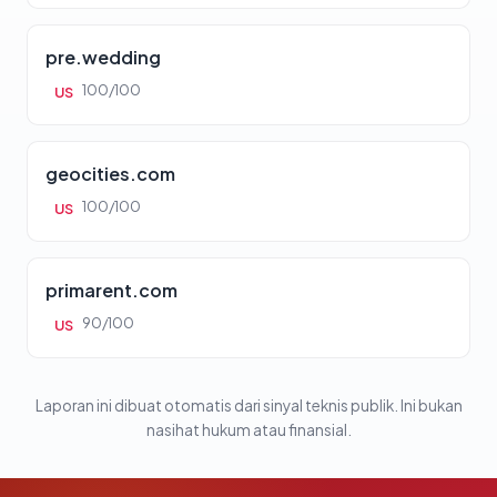
pre.wedding
100/100
US
geocities.com
100/100
US
primarent.com
90/100
US
Laporan ini dibuat otomatis dari sinyal teknis publik. Ini bukan
nasihat hukum atau finansial.