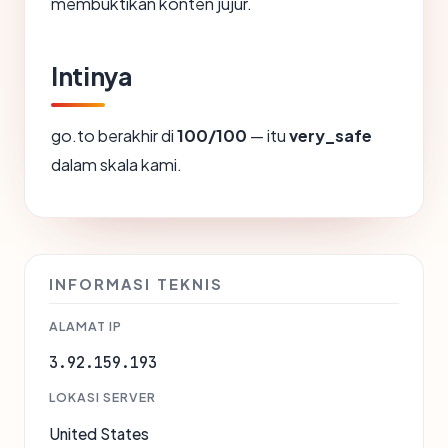
membuktikan konten jujur.
Intinya
go.to berakhir di
100/100
— itu
very_safe
dalam skala kami.
INFORMASI TEKNIS
ALAMAT IP
3.92.159.193
LOKASI SERVER
United States