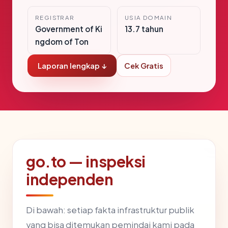
REGISTRAR
USIA DOMAIN
Government of Ki
13.7 tahun
ngdom of Ton
Laporan lengkap ↓
Cek Gratis
go.to — inspeksi
independen
Di bawah: setiap fakta infrastruktur publik
yang bisa ditemukan pemindai kami pada