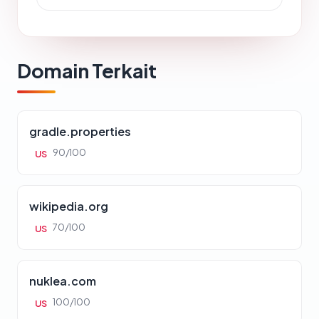
Domain Terkait
gradle.properties
90/100
US
wikipedia.org
70/100
US
nuklea.com
100/100
US